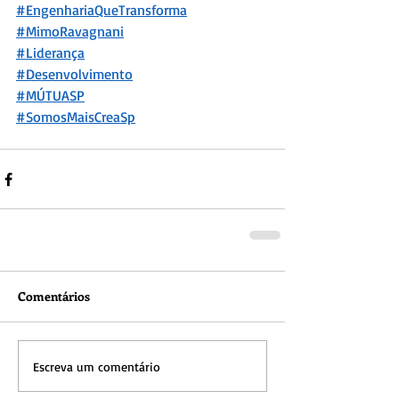
#EngenhariaQueTransforma
#MimoRavagnani
#Liderança
#Desenvolvimento
#MÚTU
ASP
#SomosMaisCreaSp
Comentários
Escreva um comentário