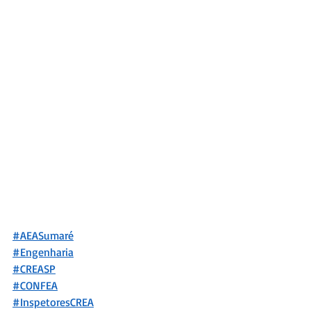
#AEASumaré
#Engenharia
#CREASP
#CONFEA
#InspetoresCREA