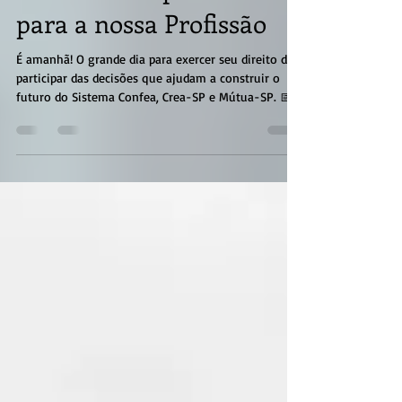
Momento Importante
para a nossa Profissão
É amanhã! O grande dia para exercer seu direito de
participar das decisões que ajudam a construir o
futuro do Sistema Confea, Crea-SP e Mútua-SP. 📅
03 de julho 🕗 Das 8h às 19h (horário de Brasília)
💻 Votação 100% digital:
https://vote.confea.org.br/ Reserve alguns minutos
da sua rotina para votar e fortaleça a
representatividade das nossas profissões. Seu voto
vale para: - Presidente do Confea - Presidente do
Crea-SP - Diretor-Geral da Mútua-SP - Diretor-
Administrativo