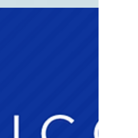
um momento de troca de experiências, networking
e inspiração para fortalecer a presença e o
protagonismo das mulheres na engenharia. 📝Link
para inscrição:
https://forms.gle/bY9tqprBBAGeMjWo6 📍 Local:
Associação dos Engenheiros e Arquitetos de Sumaré
Rua Luísa Rodrigues da Silva, 69 – Plan