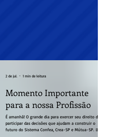
2 de jul.
1 min de leitura
Momento Importante
para a nossa Profissão
É amanhã! O grande dia para exercer seu direito de