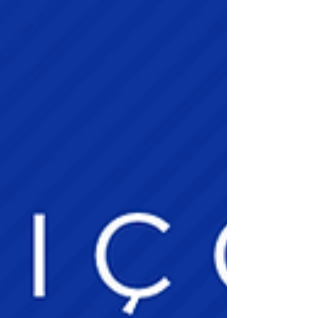
para inscrição:
https://forms.gle/bY9tqprBBAGeMjWo6 📍 Local:
Associação dos Engenheiros e Arquitetos de Sumaré
Rua Luísa Rodrigues da Silva, 69 – Plan