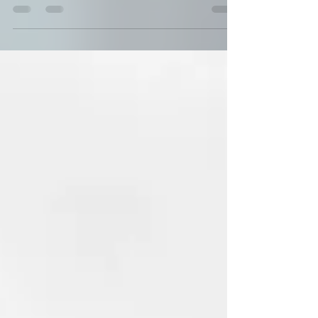
participar das decisões que ajudam a construir o
futuro do Sistema Confea, Crea-SP e Mútua-SP. 📅
03 de julho 🕗 Das 8h às 19h (horário de Brasília)
💻 Votação 100% digital:
https://vote.confea.org.br/ Reserve alguns minutos
da sua rotina para votar e fortaleça a
representatividade das nossas profissões. Seu voto
vale para: - Presidente do Confea - Presidente do
Crea-SP - Diretor-Geral da Mútua-SP - Diretor-
Administrativo