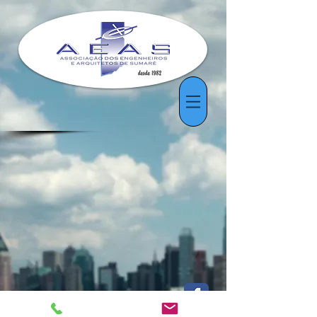
​SIGA-ME