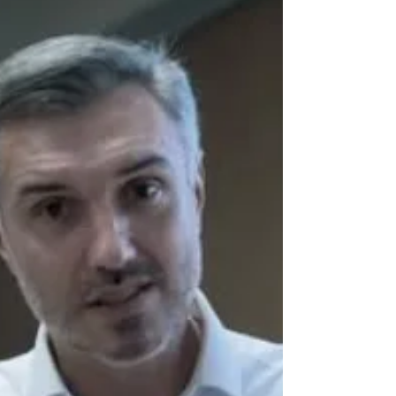
#EngenhariaQueTransforma #MimoRavagnani
#Liderança #Desenvolvimento #MÚTU ASP
#SomosMaisCreaSp