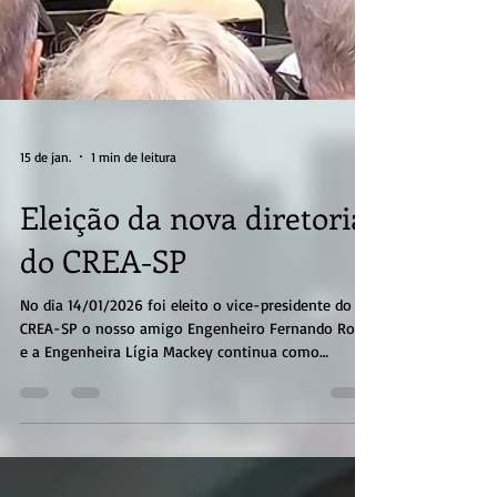
15 de jan.
1 min de leitura
Eleição da nova diretoria
do CREA-SP
No dia 14/01/2026 foi eleito o vice-presidente do
CREA-SP o nosso amigo Engenheiro Fernando Rosa
e a Engenheira Lígia Mackey continua como
presidente do Conselho. #AEASumaré #Engenharia
#CREASP #CONFEA #InspetoresCREA