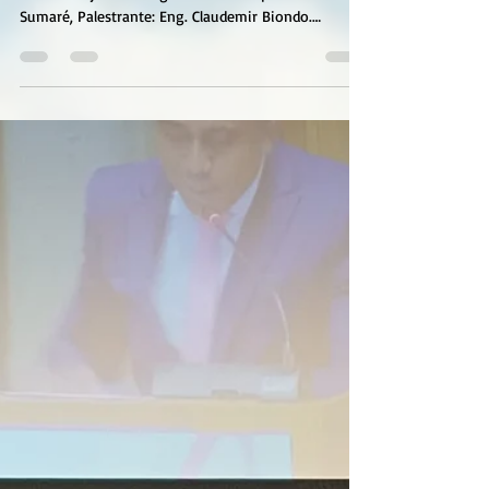
• Evento realizado dia 17 de janeiro de 2025, na Sede
da Associação dos Engenheiros e Arquitetos de
Sumaré, Palestrante: Eng. Claudemir Biondo.
#AEASumaré #Engenharia #CREASP #CONFEA
#InspetoresCREA #EngenhariaQueTransforma
#MimoRavagnani #Liderança #Desenvolvimento
#MÚTU ASP #SomosMaisCreaSp