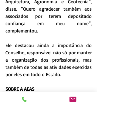
Arquitetura, Agronomia e Geotecnia”, 
disse. “Quero agradecer também aos 
associados por terem depositado 
confiança em meu nome”, 
complementou. 
Ele destacou ainda a importância do 
Conselho, responsável não só por manter 
a organização dos profissionais, mas 
também de todas as atividades exercidas 
por eles em todo o Estado. 
SOBRE A AEAS
Fundada em 1982, a AEAS é uma 
entidade civil sem fins lucrativos, voltada 
ao aperfeiçoamento técnico, científico e 
cultural dos profissionais associados. 
Localizada no bairro Planalto do Sol, a 