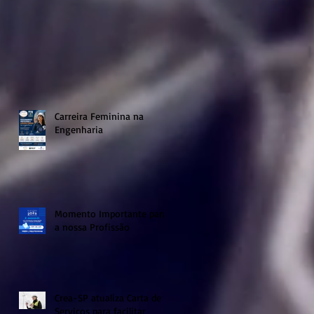
Carreira Feminina na
Engenharia
Momento Importante para
a nossa Profissão
Crea-SP atualiza Carta de
Serviços para facilitar