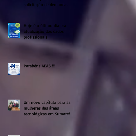
solicitação de demandas
Hoje é o último dia pra
atualização dos dados
profissionais
Parabéns AEAS !!!
Um novo capítulo para as
mulheres das áreas
tecnológicas em Sumaré!