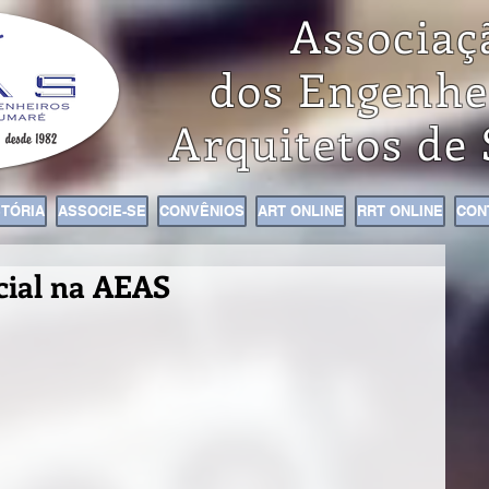
Associaç
dos Engenhe
Arquitetos de
STÓRIA
ASSOCIE-SE
CONVÊNIOS
ART ONLINE
RRT ONLINE
CON
cial na AEAS