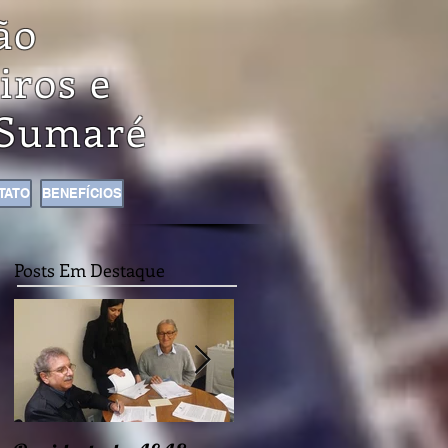
ão
iros e
Sumaré
TATO
BENEFÍCIOS
Posts Em Destaque