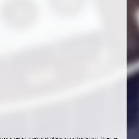
o coronavírus, sendo obrigatório o uso de máscaras, álcool em 