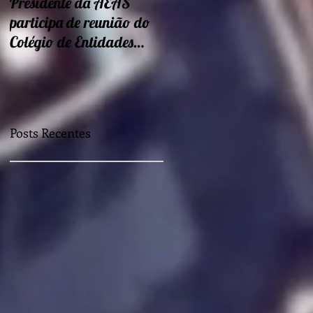
Presidente da AEAS
Encontros sobre Eficiência
participa de reunião do
energética e
Colégio de Entidades
sustentabilidade seguem
Regionais
nessa semana
Posts Recentes