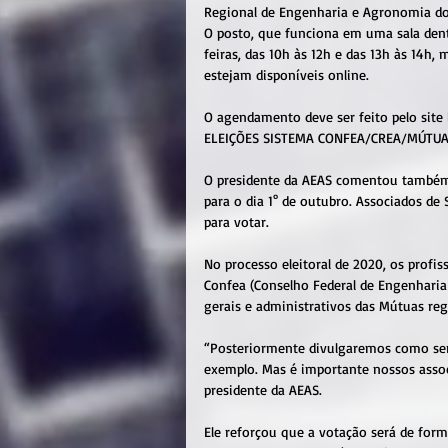
Regional de Engenharia e Agronomia do
O posto, que funciona em uma sala dent
feiras, das 10h às 12h e das 13h às 14
estejam disponíveis online.
O agendamento deve ser feito pelo site 
ELEIÇÕES SISTEMA CONFEA/CREA/MÚTU
O presidente da AEAS comentou também 
para o dia 1° de outubro. Associados d
para votar.
No processo eleitoral de 2020, os profis
Confea (Conselho Federal de Engenharia 
gerais e administrativos das Mútuas reg
“Posteriormente divulgaremos como será
exemplo. Mas é importante nossos associ
presidente da AEAS.
Ele reforçou que a votação será de form