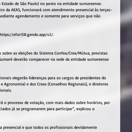
 Estado de São Paulo) no posto na entidade sumareense.
ro da AEAS, funcionará com atendimento presencial às terças-
h, mediante agendamento e somente para serviços que não 
https://efori58.gendo.app/v2/.
A
sobre as eleições do Sistema Confea/Crea/Mútua, previstas 
e Sumaré deverão comparecer na sede da entidade sumareense 
sionais elegerão lideranças para os cargos de presidentes do 
e Agronomia) e dos Creas (Conselhos Regionais), e diretores 
ionais.
 o processo de votação, com mais dados sobre horários, por 
ados já se programarem para participar”, explicou o 
a presencial e que todos os profissionais devidamente 