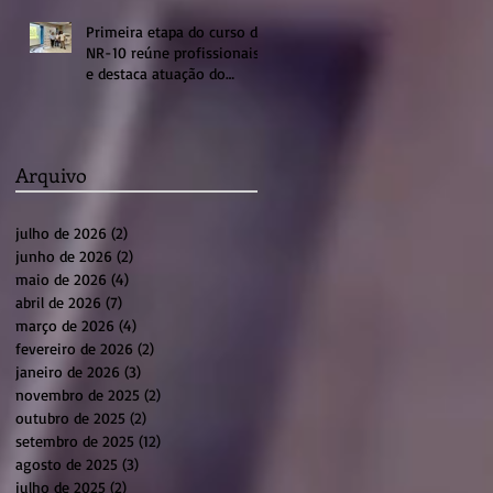
Primeira etapa do curso de
NR-10 reúne profissionais
e destaca atuação do
sistema profissional em
Sumaré
Arquivo
julho de 2026
(2)
2 posts
junho de 2026
(2)
2 posts
maio de 2026
(4)
4 posts
abril de 2026
(7)
7 posts
março de 2026
(4)
4 posts
fevereiro de 2026
(2)
2 posts
janeiro de 2026
(3)
3 posts
novembro de 2025
(2)
2 posts
outubro de 2025
(2)
2 posts
setembro de 2025
(12)
12 posts
agosto de 2025
(3)
3 posts
julho de 2025
(2)
2 posts