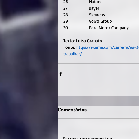
26                 Natura                             
27                 Bayer                              
28                 Siemens                          
29                 Volvo Group                     
30                 Ford Motor Company         
Texto: Luísa Granato
Fonte: 
https://exame.com/carreira/a
trabalhar/
Comentários
Escreva um comentário