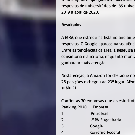
respostas de universitários de 135 univ
2019 a abril de 2020.
Resultados
A MRV, que estreou na lista no ano ant
respostas. O Google aparece na sequênc
Entre as tendências da área, a pesquis
consultoria e auditoria, enquanto mont
ganharam mais atenção.
Nesta edição, a Amazon foi destaque no
26 posições e chegou ao 23º lugar. Além 
subiu 21.
Confira as 30 empresas que os estudan
Ranking 2020     Empresa                   
1                       Petrobras                     
2                       MRV Engenharia           
3                      Google                          
4                      Governo Federal            