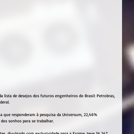
lista de desejos dos futuros engenheiros do Brasil: Petrobras, 
eral.
ria que responderam à pesquisa da Universum, 22,46% 
dos sonhos para se trabalhar.
es, divulgado com exclusividade para a Exame, teve 34.247 