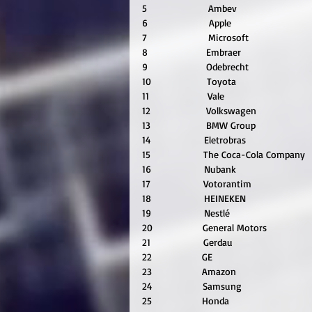
5                      Ambev                           
6                      Apple                            
7                      Microsoft                      
8                     Embraer                         
9                     Odebrecht                     
10                    Toyota                           
11                     Vale                              
12                    Volkswagen                   
13                    BMW Group                   
14                   Eletrobras                       
15                   The Coca-Cola Company   
16                   Nubank                          
17                   Votorantim                    
18                   HEINEKEN                       
19                   Nestlé                            
20                  General Motors                
21                   Gerdau                           
22                  GE                                  
23                  Amazon                          
24                  Samsung                         
25                  Honda                             