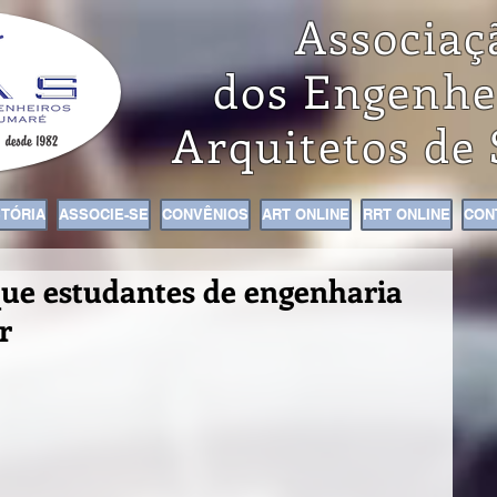
Associaç
dos Engenhe
Arquitetos de
STÓRIA
ASSOCIE-SE
CONVÊNIOS
ART ONLINE
RRT ONLINE
CON
ue estudantes de engenharia
r