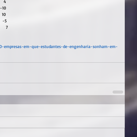
    4
  -10
   10
   -5
    7
s-30-empresas-em-que-estudantes-de-engenharia-sonham-em-