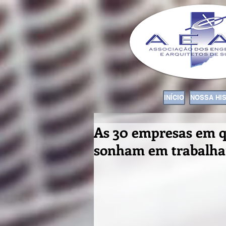
INÍCIO
NOSSA HI
As 30 empresas em q
sonham em trabalha