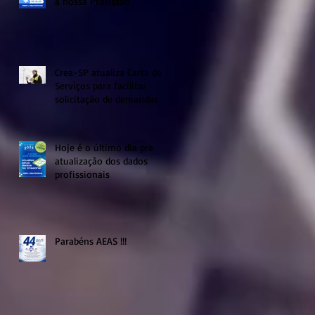
a nossa Profissão
Crea-SP atualiza Carta de
Serviços para facilitar
solicitação de demandas
Hoje é o último dia pra
atualização dos dados
profissionais
Parabéns AEAS !!!