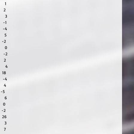
    1
    2
     3
   -1
    -4
    5
   -2
     0
    -2
    2
    4
   18
    -4
    4
  -5
    6
    0
   -2
   26
    3
    7