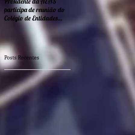
Presidente da AEAS
Encontros sobre Eficiência
participa de reunião do
energética e
Colégio de Entidades
sustentabilidade seguem
Regionais
nessa semana
Posts Recentes