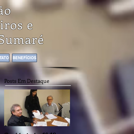
ão
iros e
Sumaré
TATO
BENEFÍCIOS
Posts Em Destaque