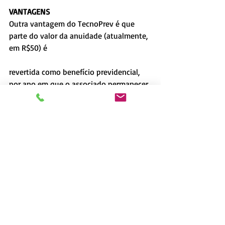
VANTAGENS
Outra vantagem do TecnoPrev é que 
parte do valor da anuidade (atualmente, 
em R$50) é
revertida como benefício previdencial, 
por ano em que o associado permanecer 
vinculado à
Mútua, desde que adimplente com a 
Instituição. O benefício é depositado na 
conta individual
do participante do TecnoPrev e é válido 
para todos os associados, após 12 meses 
da inscrição.
Tenha mais informações sobre a 