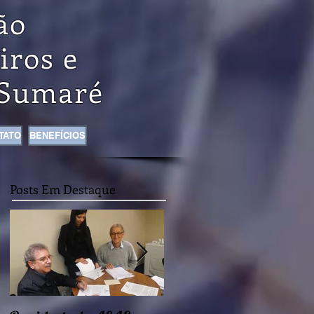
ão
iros e
Sumaré
TATO
BENEFÍCIOS
Posts Em Destaque