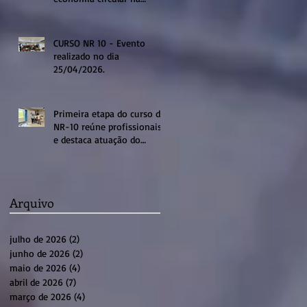
região de Sumaré
CURSO NR 10 - Evento
realizado no dia
25/04/2026.
Primeira etapa do curso de
NR-10 reúne profissionais
e destaca atuação do
sistema profissional em
Sumaré
Arquivo
julho de 2026
(2)
2 posts
junho de 2026
(2)
2 posts
maio de 2026
(4)
4 posts
abril de 2026
(7)
7 posts
março de 2026
(4)
4 posts