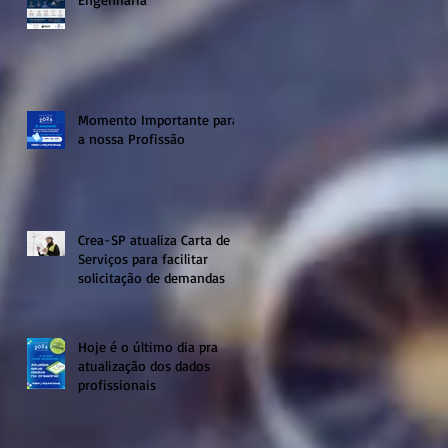
Momento Importante para
a nossa Profissão
Crea-SP atualiza Carta de
Serviços para facilitar
solicitação de demandas
Hoje é o último dia pra
atualização dos dados
profissionais