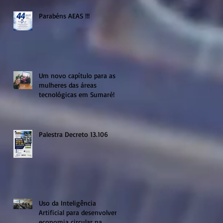
Parabéns AEAS !!!
Um novo capítulo para as
mulheres das áreas
tecnológicas em Sumaré!
Palestra Decreto 13.106
Uso da Inteligência
Artificial para desenvolver a
economia circular na