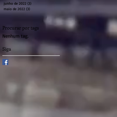
junho de 2022
(3)
3 posts
maio de 2022
(3)
3 posts
Procurar por tags
Nenhum tag.
Siga