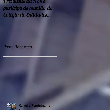
Presidente da AEAS
Encontros sobre Eficiência
participa de reunião do
energética e
Colégio de Entidades
sustentabilidade seguem
Regionais
nessa semana
Posts Recentes
Carreira Feminina na
Engenharia