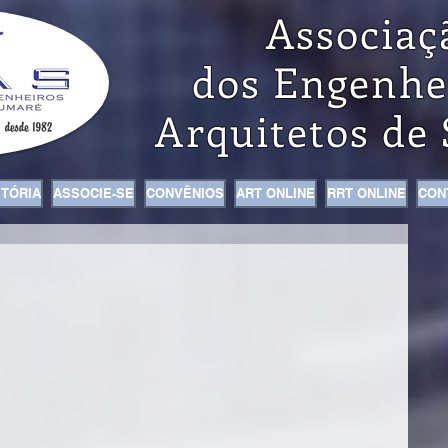
Associaç
dos Engenhe
Arquitetos de
STÓRIA
ASSOCIE-SE
CONVÊNIOS
ART ONLINE
RRT ONLINE
CON