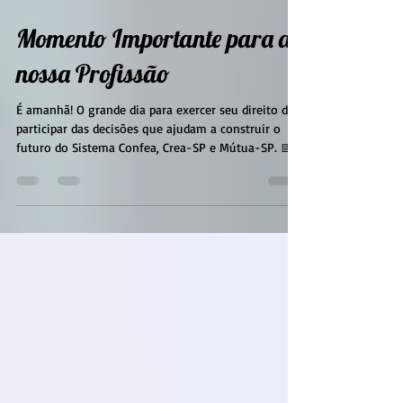
2 de jul.
1 min de leitura
Momento Importante para a
nossa Profissão
É amanhã! O grande dia para exercer seu direito de
participar das decisões que ajudam a construir o
futuro do Sistema Confea, Crea-SP e Mútua-SP. 📅
03 de julho 🕗 Das 8h às 19h (horário de Brasília)
💻 Votação 100% digital:
https://vote.confea.org.br/ Reserve alguns minutos
da sua rotina para votar e fortaleça a
representatividade das nossas profissões. Seu voto
vale para: - Presidente do Confea - Presidente do
Crea-SP - Diretor-Geral da Mútua-SP - Diretor-
Administrativo