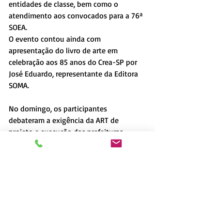
entidades de classe, bem como o 
atendimento aos convocados para a 76ª 
SOEA.
O evento contou ainda com 
apresentação do livro de arte em 
celebração aos 85 anos do Crea-SP por 
José Eduardo, representante da Editora 
SOMA.
No domingo, os participantes 
debateram a exigência da ART de 
projeto e execução das prefeituras 
municipais no protocolo do projeto, com 
orientações do Crea-SP sobre esta 
exigência, posição das entidades e o 
desenvolvimento de ação conjunto 
Crea/CDER/Entidades e prefeituras. O 
debate foi conduzido pelo coordenador-
adjunto do CDER-SP e pelo Gerente 