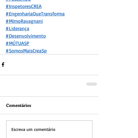
#InspetoresCREA
#EngenhariaQueTransforma
#MimoRavagnani
#Liderança
#Desenvolvimento
#MÚTU
ASP
#SomosMaisCreaSp
Comentários
Escreva um comentário