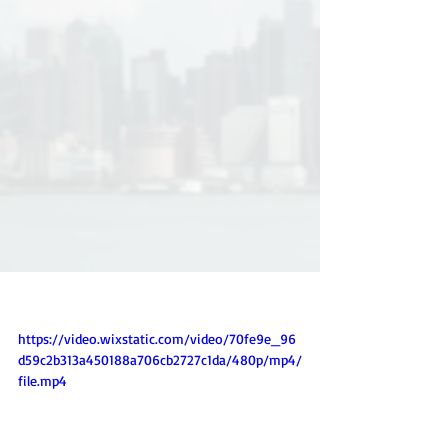
https://video.wixstatic.com/video/70fe9e_96
d59c2b313a450188a706cb2727c1da/480p/mp4/
file.mp4