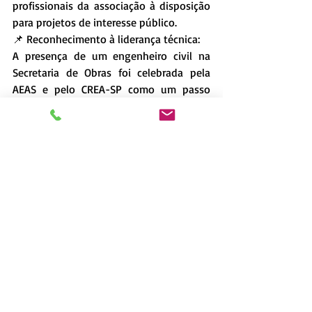
profissionais da associação à disposição 
para projetos de interesse público.
📌 Reconhecimento à liderança técnica:
A presença de um engenheiro civil na 
Secretaria de Obras foi celebrada pela 
AEAS e pelo CREA-SP como um passo 
importante para a condução de projetos 
municipais. O secretário Bruno Khoury, 
especialista em gestão de contratos de 
obras públicas e com vasta experiência, 
está à frente da missão de trazer 
inovações e atender às necessidades da 
cidade.
🛠 Compromisso com Sumaré:
O prefeito Henrique do Paraíso reforçou a 
prioridade em concluir obras inacabadas, 
melhorar o acesso às áreas rurais e 
ampliar a manutenção da malha viária 
urbana.