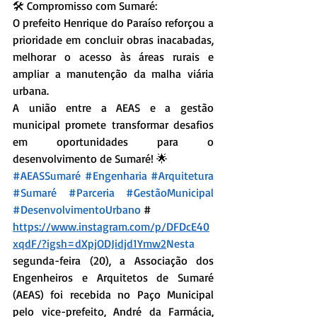
🛠 Compromisso com Sumaré:
O prefeito Henrique do Paraíso reforçou a 
prioridade em concluir obras inacabadas, 
melhorar o acesso às áreas rurais e 
ampliar a manutenção da malha viária 
urbana.
A união entre a AEAS e a gestão 
municipal promete transformar desafios 
em oportunidades para o 
desenvolvimento de Sumaré! 🌟
#AEASSumaré
#Engenharia
#Arquitetura
#Sumaré
#Parceria
#GestãoMunicipal
#DesenvolvimentoUrbano
 #
https://www.instagram.com/p/DFDcE40
xqdF/?igsh=dXpjODJidjd1Ymw2
Nesta
segunda-feira (20), a Associação dos 
Engenheiros e Arquitetos de Sumaré 
(AEAS) foi recebida no Paço Municipal 
pelo vice-prefeito, André da Farmácia, 