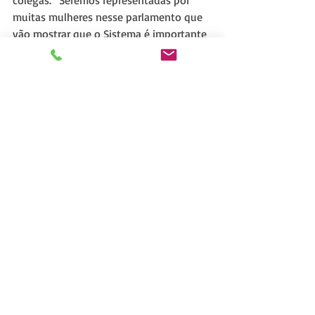
muitas mulheres nesse parlamento que 
vão mostrar que o Sistema é importante 
para o país e para a qualidade de vida 
das pessoas”, considerou.
A deputada Jack Rocha também 
apresentou as manifestações da 
deputada Marussa Boldrin e do 
presidente da casa, Arthur Lira (PP-AL). 
“Nós nos pronunciamos pela igualdade 
de funções entre homens e mulheres 
que atuam na engenharia, o que é algo 
muito nobre, conforme previsto na 
Constituição Federal, que prevê 
incentivos específicos para o mercado 
de trabalho feminino. Muito se avançou 
na igualdade laboral entre os gêneros, 
mas necessitamos avançar ainda, afinal 