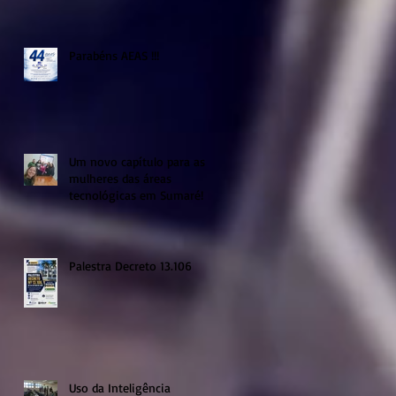
Parabéns AEAS !!!
Um novo capítulo para as
mulheres das áreas
tecnológicas em Sumaré!
Palestra Decreto 13.106
Uso da Inteligência