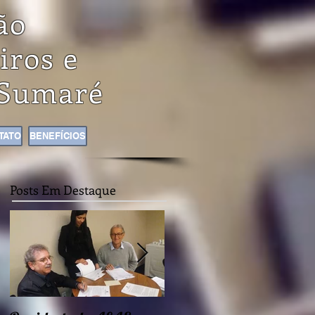
ão
iros e
Sumaré
TATO
BENEFÍCIOS
Posts Em Destaque