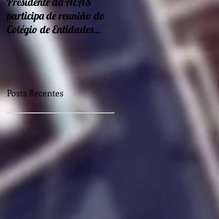
Presidente da AEAS
Encontros sobre Eficiência
participa de reunião do
energética e
Colégio de Entidades
sustentabilidade seguem
Regionais
nessa semana
Posts Recentes