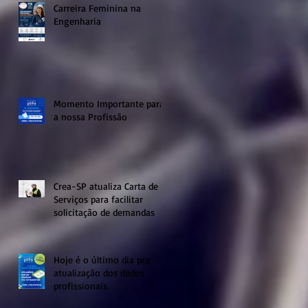
Carreira Feminina na
Engenharia
Momento Importante para
a nossa Profissão
Crea-SP atualiza Carta de
Serviços para facilitar
solicitação de demandas
Hoje é o último dia pra
atualização dos dados
profissionais