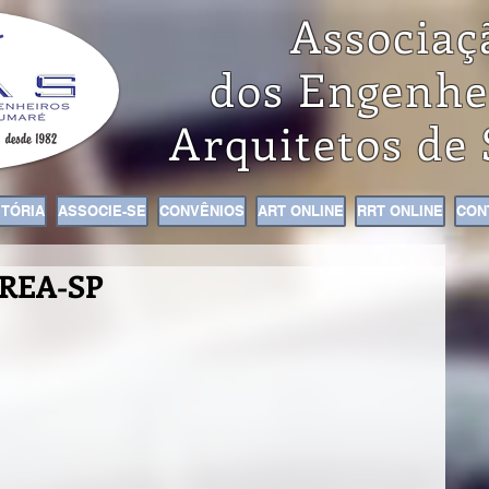
Associaç
dos Engenhe
Arquitetos de
STÓRIA
ASSOCIE-SE
CONVÊNIOS
ART ONLINE
RRT ONLINE
CON
CREA-SP