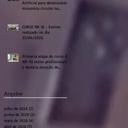
Artificial para desenvolver a
economia circular na
região de Sumaré
CURSO NR 10 - Evento
realizado no dia
25/04/2026.
Primeira etapa do curso de
NR-10 reúne profissionais
e destaca atuação do
sistema profissional em
Sumaré
Arquivo
julho de 2026
(2)
2 posts
junho de 2026
(2)
2 posts
maio de 2026
(4)
4 posts
abril de 2026
(7)
7 posts