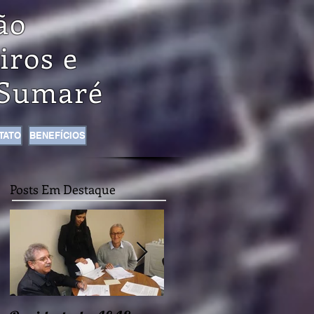
ão
iros e
Sumaré
TATO
BENEFÍCIOS
Posts Em Destaque