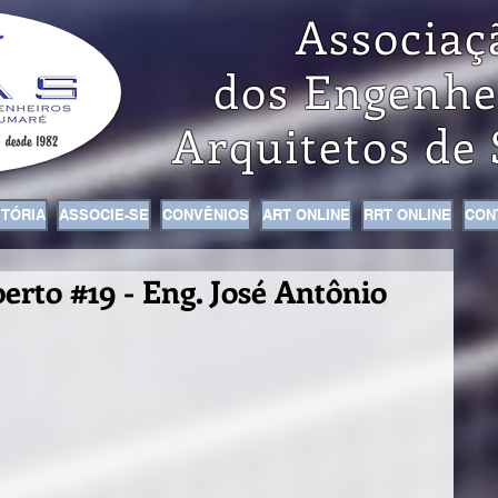
Associaç
dos Engenhe
Arquitetos de
STÓRIA
ASSOCIE-SE
CONVÊNIOS
ART ONLINE
RRT ONLINE
CON
rto #19 - Eng. José Antônio