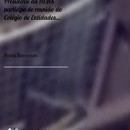
Presidente da AEAS
Encontros sobre Eficiência
participa de reunião do
energética e
Colégio de Entidades
sustentabilidade seguem
Regionais
nessa semana
Posts Recentes