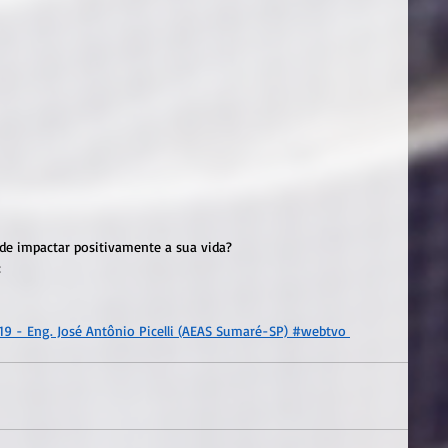
de impactar positivamente a sua vida?
:
19 - Eng. José Antônio Picelli (AEAS Sumaré-SP) #webtvo 