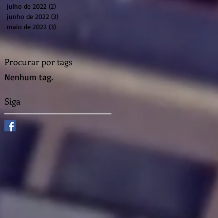
julho de 2022
(2)
2 posts
junho de 2022
(3)
3 posts
maio de 2022
(3)
3 posts
Procurar por tags
Nenhum tag.
Siga