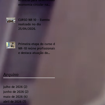
economia circular na
região de Sumaré
CURSO NR 10 - Evento
realizado no dia
25/04/2026.
Primeira etapa do curso de
NR-10 reúne profissionais
e destaca atuação do
sistema profissional em
Sumaré
Arquivo
julho de 2026
(2)
2 posts
junho de 2026
(2)
2 posts
maio de 2026
(4)
4 posts
abril de 2026
(7)
7 posts