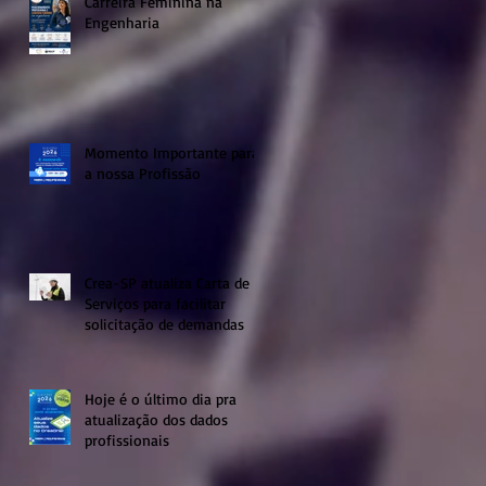
Carreira Feminina na
Engenharia
Momento Importante para
a nossa Profissão
Crea-SP atualiza Carta de
Serviços para facilitar
solicitação de demandas
Hoje é o último dia pra
atualização dos dados
profissionais