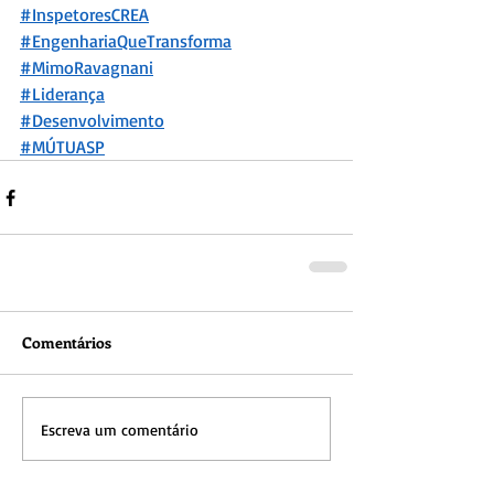
#InspetoresCREA
#EngenhariaQueTransforma
#MimoRavagnani
#Liderança
#Desenvolvimento
#MÚTU
ASP
Comentários
Escreva um comentário