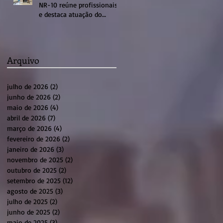
NR-10 reúne profissionais
e destaca atuação do
sistema profissional em
Sumaré
Arquivo
julho de 2026
(2)
2 posts
junho de 2026
(2)
2 posts
maio de 2026
(4)
4 posts
abril de 2026
(7)
7 posts
março de 2026
(4)
4 posts
fevereiro de 2026
(2)
2 posts
janeiro de 2026
(3)
3 posts
novembro de 2025
(2)
2 posts
outubro de 2025
(2)
2 posts
setembro de 2025
(12)
12 posts
agosto de 2025
(3)
3 posts
julho de 2025
(2)
2 posts
junho de 2025
(2)
2 posts
maio de 2025
(3)
3 posts