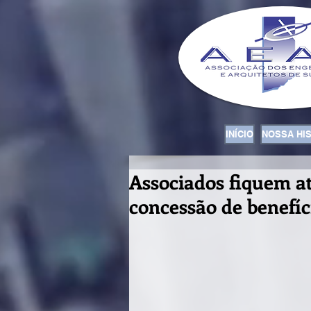
INÍCIO
NOSSA HI
Associados fiquem at
concessão de benefíc