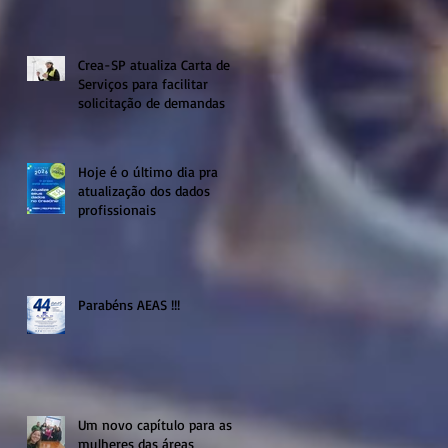
Crea-SP atualiza Carta de
Serviços para facilitar
solicitação de demandas
Hoje é o último dia pra
atualização dos dados
profissionais
Parabéns AEAS !!!
Um novo capítulo para as
mulheres das áreas