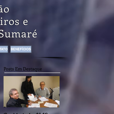
ão
iros e
Sumaré
TATO
BENEFÍCIOS
Posts Em Destaque