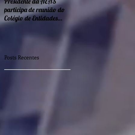
Presidente da AEAS
Encontros sobre Eficiência
participa de reunião do
energética e
Colégio de Entidades
sustentabilidade seguem
Regionais
nessa semana
Posts Recentes