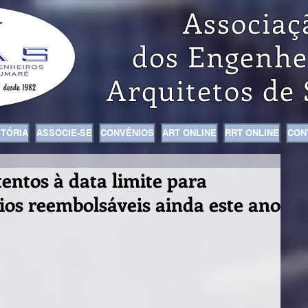
Associaç
dos Engenhe
Arquitetos de
STÓRIA
ASSOCIE-SE
CONVÊNIOS
ART ONLINE
RRT ONLINE
CON
entos à data limite para
ios reembolsáveis ainda este ano