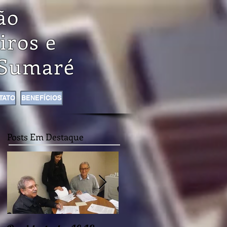
ão
iros e
Sumaré
TATO
BENEFÍCIOS
Posts Em Destaque