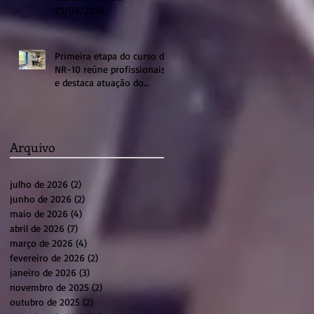
25/04/2026.
Primeira etapa do curso de
NR-10 reúne profissionais
e destaca atuação do
sistema profissional em
Sumaré
Arquivo
julho de 2026
(2)
2 posts
junho de 2026
(2)
2 posts
maio de 2026
(4)
4 posts
abril de 2026
(7)
7 posts
março de 2026
(4)
4 posts
fevereiro de 2026
(2)
2 posts
janeiro de 2026
(3)
3 posts
novembro de 2025
(2)
2 posts
outubro de 2025
(2)
2 posts