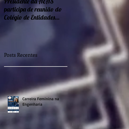
Presidente da AEAS
Encontros sobre Eficiência
participa de reunião do
energética e
Colégio de Entidades
sustentabilidade seguem
Regionais
nessa semana
Posts Recentes
Carreira Feminina na
Engenharia