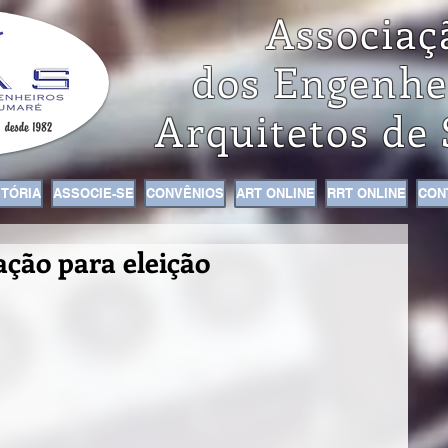
Associaç
dos Engenhe
Arquitetos de
STÓRIA
ASSOCIE-SE
CONVÊNIOS
ART ONLINE
RRT ONLINE
CON
ação para eleição