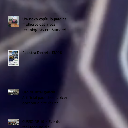
Um novo capítulo para as
mulheres das áreas
tecnológicas em Sumaré!
Palestra Decreto 13.106
Uso da Inteligência
Artificial para desenvolver a
economia circular na
região de Sumaré
CURSO NR 10 - Evento
realizado no dia