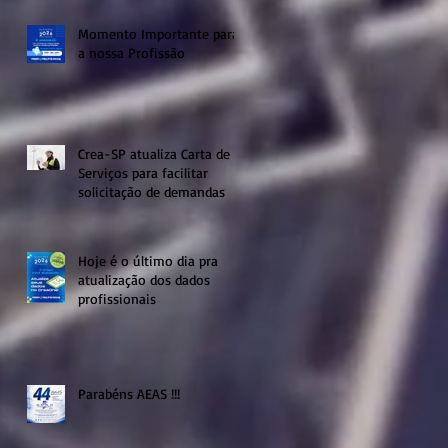
Momento Importante para
a nossa Profissão
Crea-SP atualiza Carta de
Serviços para facilitar
solicitação de demandas
Hoje é o último dia pra
atualização dos dados
profissionais
Parabéns AEAS !!!