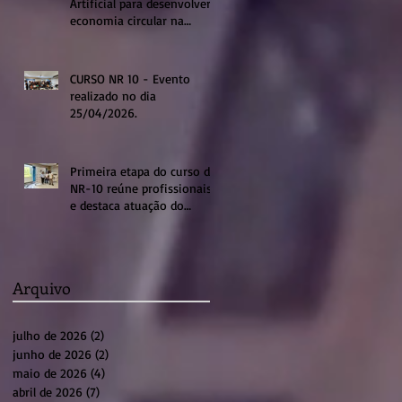
Artificial para desenvolver a
economia circular na
região de Sumaré
CURSO NR 10 - Evento
realizado no dia
25/04/2026.
Primeira etapa do curso de
NR-10 reúne profissionais
e destaca atuação do
sistema profissional em
Sumaré
Arquivo
julho de 2026
(2)
2 posts
junho de 2026
(2)
2 posts
maio de 2026
(4)
4 posts
abril de 2026
(7)
7 posts