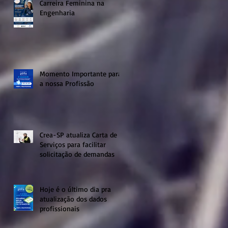
Carreira Feminina na
Engenharia
Momento Importante para
a nossa Profissão
Crea-SP atualiza Carta de
Serviços para facilitar
solicitação de demandas
Hoje é o último dia pra
atualização dos dados
profissionais