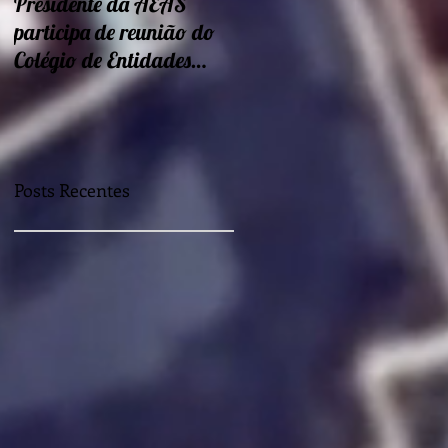
Presidente da AEAS
Encontros sobre Eficiência
participa de reunião do
energética e
Colégio de Entidades
sustentabilidade seguem
Regionais
nessa semana
Posts Recentes