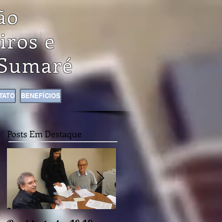
ão
iros e
Sumaré
TATO
BENEFÍCIOS
Posts Em Destaque