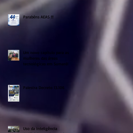
Parabéns AEAS !!!
Um novo capítulo para as
mulheres das áreas
tecnológicas em Sumaré!
Palestra Decreto 13.106
Uso da Inteligência