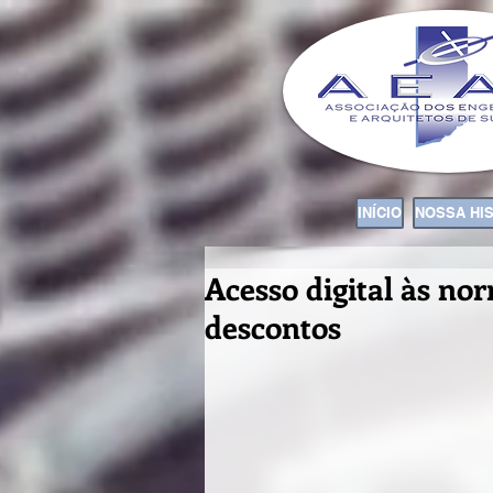
INÍCIO
NOSSA HI
Acesso digital às n
descontos