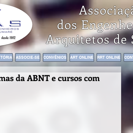
Associaç
dos Engenhe
Arquitetos de
STÓRIA
ASSOCIE-SE
CONVÊNIOS
ART ONLINE
RRT ONLINE
CON
ormas da ABNT e cursos com