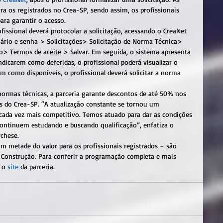
ra os registrados no Crea-SP, sendo assim, os profissionais 
ara garantir o acesso.
fissional deverá protocolar a solicitação, acessando o CreaNet 
ário e senha > Solicitações> Solicitação de Norma Técnica> 
o> Termos de aceite > Salvar. Em seguida, o sistema apresenta 
ndicarem como deferidas, o profissional poderá visualizar o 
m como disponíveis, o profissional deverá solicitar a norma 
ormas técnicas, a parceria garante descontos de até 50% nos 
s do Crea-SP. “A atualização constante se tornou um 
cada vez mais competitivo. Temos atuado para dar as condições 
continuem estudando e buscando qualificação”, enfatiza o 
rchese.
 metade do valor para os profissionais registrados – são 
e Construção. Para conferir a programação completa e mais 
 o 
site
 da parceria.