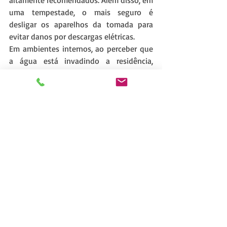
altamente recomendados. Além disso, em 
uma tempestade, o mais seguro é 
desligar os aparelhos da tomada para 
evitar danos por descargas elétricas.
Em ambientes internos, ao perceber que 
a água está invadindo a residência, 
desligue imediatamente o disjuntor geral 
de energia, localizado no quadro de 
distribuição. Evite também qualquer 
contato com tomadas, interruptores e 
aparelhos elétricos, remova os 
equipamentos das tomadas e, se 
possível, coloque-os em locais elevados. 
Após o recuo da água, antes de religar a 
energia em sua residência, solicite a 
avaliação de um profissional habilitado e 
registrado para inspecionar as 
instalações elétricas.
Em áreas externas, os cuidados devem 