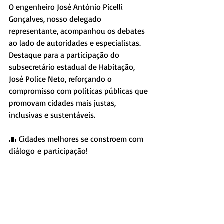
O engenheiro José António Picelli 
Gonçalves, nosso delegado 
representante, acompanhou os debates 
ao lado de autoridades e especialistas. 
Destaque para a participação do 
subsecretário estadual de Habitação, 
José Police Neto, reforçando o 
compromisso com políticas públicas que 
promovam cidades mais justas, 
inclusivas e sustentáveis.
🌆 Cidades melhores se constroem com 
diálogo e participação!