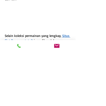
Selain koleksi permainan yang lengkap, 
Situs 
Slot Pangerantoto3
 juga dikenal dengan 
beragam bonus slot online yang 
menguntungkan. Mulai dari bonus deposit, 
cashback, hingga free spin, semua dirancang 
untuk meningkatkan peluang kemenangan 
member. Promosi…
Mostrar mais
Curtir
Responder