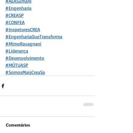
#AEASumaré
#Engenharia
#CREASP
#CONFEA
#InspetoresCREA
#EngenhariaQueTransforma
#MimoRavagnani
#Liderança
#Desenvolvimento
#MÚTU
ASP
#SomosMaisCreaSp
Comentários