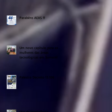
Parabéns AEAS !!!
Um novo capítulo para as
mulheres das áreas
tecnológicas em Sumaré!
Palestra Decreto 13.106
Uso da Inteligência