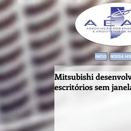
INÍCIO
NOSSA HI
Mitsubishi desenvol
escritórios sem janel