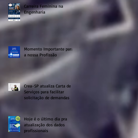
Carreira Feminina na
Engenharia
Momento Importante para
a nossa Profissão
Crea-SP atualiza Carta de
Serviços para facilitar
solicitação de demandas
Hoje é o último dia pra
atualização dos dados
profissionais