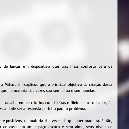
do de lançar um dispositivo que traz mais conforto para os 
a Mitsubishi explicou que o principal objetivo da criação dessa 
s que na maioria das vezes são sem alma e sem janelas.
abalha em escritórios com fileiras e fileiras em cubículos, às 
ssa pode ser a resposta perfeita para o problema.
 e positivos, na maioria das vezes de qualquer maneira. Então, 
o de casa, em um espaço escuro e sem alma, seus níveis de 