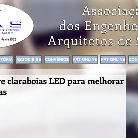
Associaç
dos Engenhe
Arquitetos de
STÓRIA
ASSOCIE-SE
CONVÊNIOS
ART ONLINE
RRT ONLINE
CON
ve claraboias LED para melhorar
as