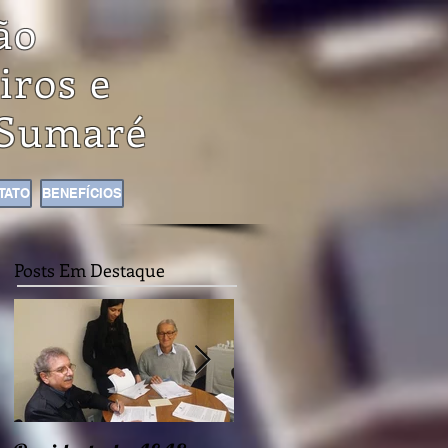
ão
iros e
Sumaré
TATO
BENEFÍCIOS
Posts Em Destaque