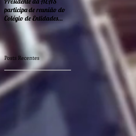
Presidente da AEAS
Encontros sobre Eficiência
participa de reunião do
energética e
Colégio de Entidades
sustentabilidade seguem
Regionais
nessa semana
Posts Recentes