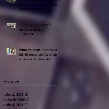
Artificial para desenvolver a
economia circular na
região de Sumaré
CURSO NR 10 - Evento
realizado no dia
25/04/2026.
Primeira etapa do curso de
NR-10 reúne profissionais
e destaca atuação do
sistema profissional em
Sumaré
Arquivo
julho de 2026
(2)
2 posts
junho de 2026
(2)
2 posts
maio de 2026
(4)
4 posts