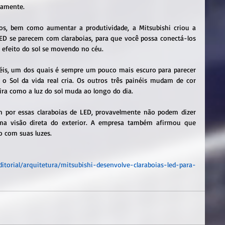
damente.
os, bem como aumentar a produtividade, a Mitsubishi criou a 
LED se parecem com claraboias, para que você possa conectá-los 
o efeito do sol se movendo no céu.
éis, um dos quais é sempre um pouco mais escuro para parecer 
Sol da vida real cria. Os outros três painéis mudam de cor 
a como a luz do sol muda ao longo do dia.
 por essas claraboias de LED, provavelmente não podem dizer 
a visão direta do exterior. A empresa também afirmou que 
o com suas luzes.
ditorial/arquitetura/mitsubishi-desenvolve-claraboias-led-para-