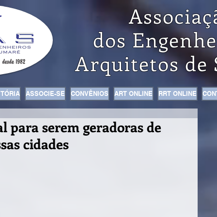
Associaç
dos Engenhe
Arquitetos de
STÓRIA
ASSOCIE-SE
CONVÊNIOS
ART ONLINE
RRT ONLINE
CON
al para serem geradoras de
ssas cidades