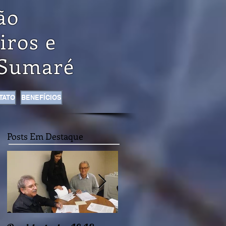
ão
iros e
Sumaré
TATO
BENEFÍCIOS
Posts Em Destaque