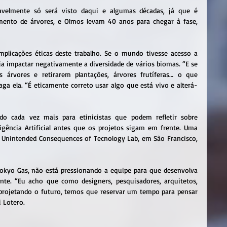
vavelmente só será visto daqui e algumas décadas, já que é 
imento de árvores, e Olmos levam 40 anos para chegar à fase, 
implicações éticas deste trabalho. Se o mundo tivesse acesso a 
ria impactar negativamente a diversidade de vários biomas. “E se 
árvores e retirarem plantações, árvores frutíferas… o que 
ga ela. “É eticamente correto usar algo que está vivo e alterá-
o cada vez mais para etinicistas que podem refletir sobre 
ligência Artificial antes que os projetos sigam em frente. Uma 
a Unintended Consequences of Tecnology Lab, em São Francisco, 
okyo Gas, não está pressionando a equipe para que desenvolva 
te. “Eu acho que como designers, pesquisadores, arquitetos, 
 projetando o futuro, temos que reservar um tempo para pensar 
i Lotero.