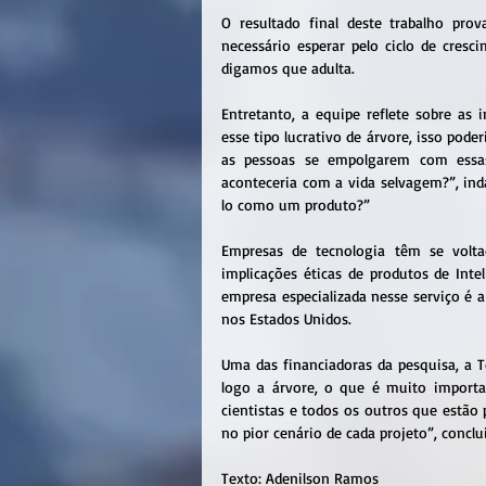
O resultado final deste trabalho pro
necessário esperar pelo ciclo de cresc
digamos que adulta.
Entretanto, a equipe reflete sobre as 
esse tipo lucrativo de árvore, isso pode
as pessoas se empolgarem com essas 
aconteceria com a vida selvagem?”, inda
lo como um produto?”
Empresas de tecnologia têm se voltad
implicações éticas de produtos de Inte
empresa especializada nesse serviço é 
nos Estados Unidos.
Uma das financiadoras da pesquisa, a T
logo a árvore, o que é muito importan
cientistas e todos os outros que estão
no pior cenário de cada projeto”, conclu
Texto: Adenilson Ramos