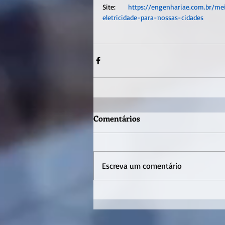
Site: 
https://engenhariae.com.br/m
eletricidade-para-nossas-cidades
Comentários
Escreva um comentário