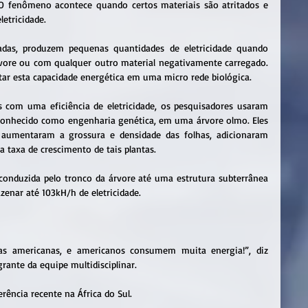
 O fenômeno acontece quando certos materiais são atritados e 
etricidade.
adas, produzem pequenas quantidades de eletricidade quando 
ore ou com qualquer outro material negativamente carregado. 
tar esta capacidade energética em uma micro rede biológica.
 com uma eficiência de eletricidade, os pesquisadores usaram 
 conhecido como engenharia genética, em uma árvore olmo. Eles 
 aumentaram a grossura e densidade das folhas, adicionaram 
 taxa de crescimento de tais plantas.
a conduzida pelo tronco da árvore até uma estrutura subterrânea 
nar até 103kH/h de eletricidade.
as americanas, e americanos consumem muita energia!”, diz 
grante da equipe multidisciplinar.
ência recente na África do Sul.