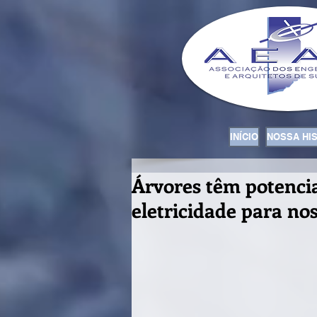
INÍCIO
NOSSA HI
Árvores têm potenci
eletricidade para no