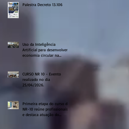
Palestra Decreto 13.106
Uso da Inteligência
Artificial para desenvolver a
economia circular na
região de Sumaré
CURSO NR 10 - Evento
realizado no dia
25/04/2026.
Primeira etapa do curso de
NR-10 reúne profissionais
e destaca atuação do
sistema profissional em
Sumaré