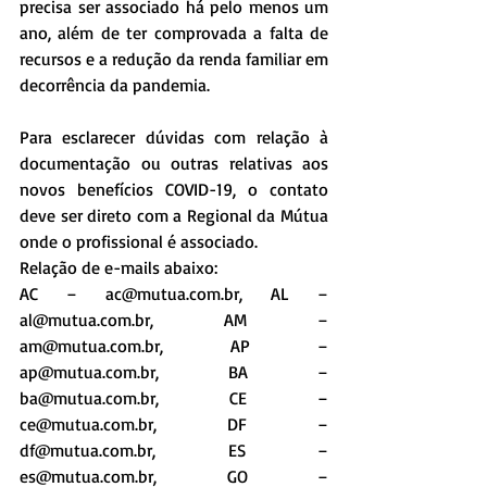
precisa ser associado há pelo menos um 
ano, além de ter comprovada a falta de 
recursos e a redução da renda familiar em 
decorrência da pandemia.
Para esclarecer dúvidas com relação à 
documentação ou outras relativas aos 
novos benefícios COVID-19, o contato 
deve ser direto com a Regional da Mútua 
onde o profissional é associado.
Relação de e-mails abaixo:
AC – ac@mutua.com.br, AL – 
al@mutua.com.br, AM – 
am@mutua.com.br, AP – 
ap@mutua.com.br, BA – 
ba@mutua.com.br, CE – 
ce@mutua.com.br, DF – 
df@mutua.com.br, ES – 
es@mutua.com.br, GO – 