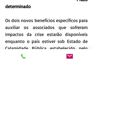
determinado
Os dois novos benefícios específicos para 
auxiliar os associados que sofreram 
impactos da crise estarão disponíveis 
enquanto o país estiver sob Estado de 
Calamidade Pública estabelecido pelo 
Decreto Legislativo nº 06, deste ano, que 
foi emitido em virtude da pandemia da 
doença COVID-19.
Veja aqui
 o regulamento e os 
documentos necessários para solicitar o 
Benefício Reembolsável Especial COVID-
19
Veja aqui
 o regulamento e os 
documentos necessários para solicitar o 