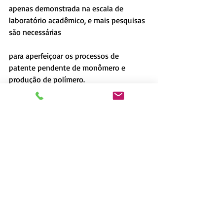
apenas demonstrada na escala de 
laboratório acadêmico, e mais pesquisas 
são necessárias
para aperfeiçoar os processos de 
patente pendente de monômero e 
produção de polímero.
Os químicos têm uma doação da CSU 
Ventures, e Chen disse: “Seria o nosso 
sonho ver esta
tecnologia de polímeros quimicamente 
reciclável materializar no mercado.”
Texto: Ademilson Ramos
Foto: Divulgação