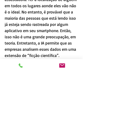
em todos os lugares aonde eles vão não 
é o ideal. No entanto, é provável que a 
maioria das pessoas que está lendo isso 
já esteja sendo rastreada por algum 
aplicativo em seu smartphone. Então, 
isso não é uma grande preocupação, em 
teoria. Entretanto, a IA permite que as 
empresas analisem esses dados em uma 
extensão de “ficção científica”.
São necessários apenas 4 pontos de 
dados de localização de um veículo para 
determinar sua identidade com um grau 
de probabilidade de 80%. Também não 
são dados atribuídos a você. São dados 
anônimos de geolocalização para um 
veículo. Se você fizer isso, uma IA 
provavelmente poderá deduzir 