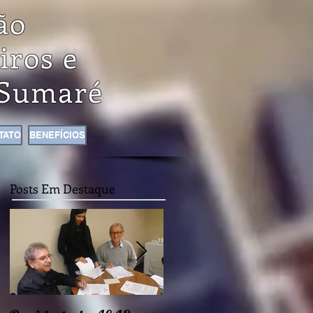
ão
iros e
Sumaré
TATO
BENEFÍCIOS
Posts Em Destaque