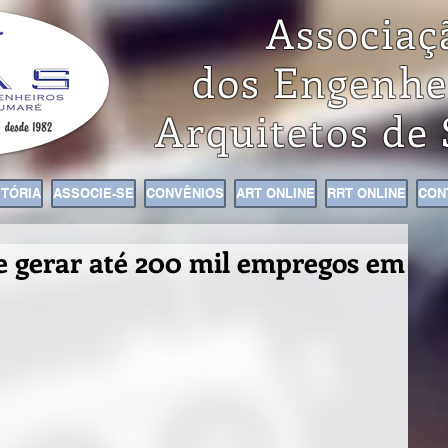
Associaç
dos Engenhe
Arquitetos de
STÓRIA
ASSOCIE-SE
CONVÊNIOS
ART ONLINE
RRT ONLINE
CON
e gerar até 200 mil empregos em