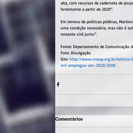
alta, com recursos da caderneta de pou
fortemente a partir de 2020”.
Em termos de políticas públicas, Martin
uma condição necessária, mas não é suf
restante virá junto”.
Fonte: Departamento de Comunicação d
Foto: Divulgação
Site: 
http://www.creasp.org.br/noticia/
mil-empregos-em-2020/3500
Comentários