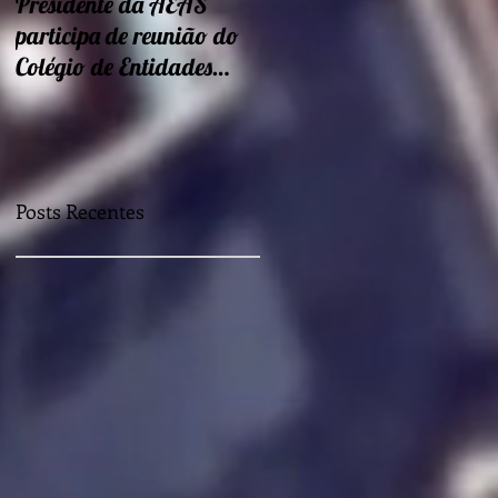
Presidente da AEAS
Encontros sobre Eficiência
participa de reunião do
energética e
Colégio de Entidades
sustentabilidade seguem
Regionais
nessa semana
Posts Recentes