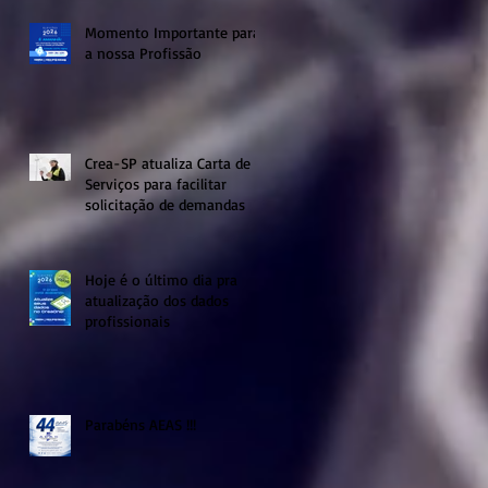
Momento Importante para
a nossa Profissão
Crea-SP atualiza Carta de
Serviços para facilitar
solicitação de demandas
Hoje é o último dia pra
atualização dos dados
profissionais
Parabéns AEAS !!!