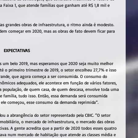
 Faixa 1, que atende famílias que ganham até R$ 1,8 mil e 
as grandes obras de infraestrutura, o ritmo ainda é modesto. 
podem começar em 2020, mas as obras de fato devem ficar para 
                                                                EXPECTATIVAS
os um belo 2019, mas esperamos que 2020 seja muito melhor 
té o primeiro trimestre de 2019, o setor encolheu 27,7% e isso 
ande, que agora começa a ser consumida. O consumo do 
micos adequados, ele acontece em função de vários fatores, 
a população, de quem casa, de quem descasa, envolve toda uma 
e família, tudo isso. Então, essa demanda será consumida 
e ele começou, esse consumo da demanda reprimida”.
ou a abrangência do setor representado pela CBIC. “O setor 
obiliário, o mercado de infraestrutura, o mercado das obras 
ativas. A gente acredita que a partir de 2020 todos esses quatro 
tava num mercado de habitação que atende as classes média e 