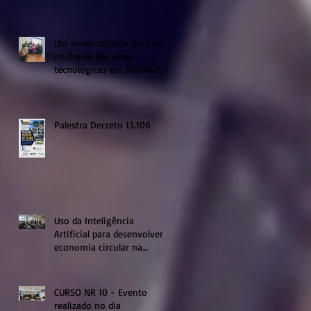
Um novo capítulo para as
mulheres das áreas
tecnológicas em Sumaré!
Palestra Decreto 13.106
Uso da Inteligência
Artificial para desenvolver a
economia circular na
região de Sumaré
CURSO NR 10 - Evento
realizado no dia