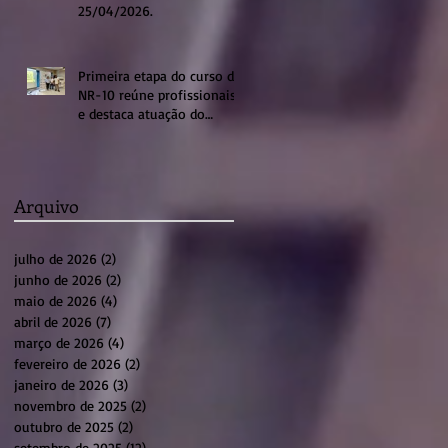
25/04/2026.
Primeira etapa do curso de
NR-10 reúne profissionais
e destaca atuação do
sistema profissional em
Sumaré
Arquivo
julho de 2026
(2)
2 posts
junho de 2026
(2)
2 posts
maio de 2026
(4)
4 posts
abril de 2026
(7)
7 posts
março de 2026
(4)
4 posts
fevereiro de 2026
(2)
2 posts
janeiro de 2026
(3)
3 posts
novembro de 2025
(2)
2 posts
outubro de 2025
(2)
2 posts
setembro de 2025
(12)
12 posts