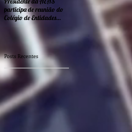
Presidente da AEAS
Encontros sobre Eficiência
participa de reunião do
energética e
Colégio de Entidades
sustentabilidade seguem
Regionais
nessa semana
Posts Recentes