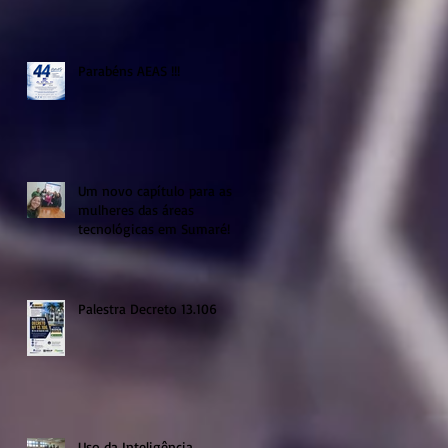
Parabéns AEAS !!!
Um novo capítulo para as
mulheres das áreas
tecnológicas em Sumaré!
Palestra Decreto 13.106
Uso da Inteligência