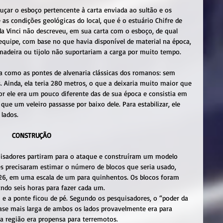
iuçar o esboço pertencente à carta enviada ao sultão e os 
as condições geológicas do local, que é o estuário Chifre de 
 Vinci não descreveu, em sua carta com o esboço, de qual 
 equipe, com base no que havia disponível de material na época, 
e madeira ou tijolo não suportariam a carga por muito tempo.
ia como as pontes de alvenaria clássicas dos romanos: sem 
 Ainda, ela teria 280 metros, o que a deixaria muito maior que 
or ele era um pouco diferente das de sua época e consistia em 
que um veleiro passasse por baixo dele. Para estabilizar, ele 
 lados.
                                                                   CONSTRUÇÃO
sadores partiram para o ataque e construíram um modelo 
les precisaram estimar o número de blocos que seria usado, 
26, em uma escala de um para quinhentos. Os blocos foram 
do seis horas para fazer cada um.
 e a ponte ficou de pé. Segundo os pesquisadores, o “poder da 
ase mais larga de ambos os lados provavelmente era para 
e a região era propensa para terremotos.