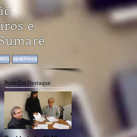
ão
iros e
Sumaré
TATO
BENEFÍCIOS
Posts Em Destaque