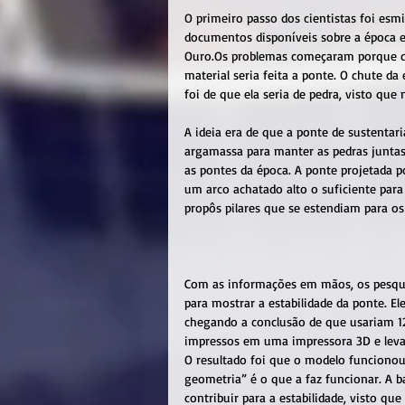
O primeiro passo dos cientistas foi esm
documentos disponíveis sobre a época e 
Ouro.Os problemas começaram porque da
material seria feita a ponte. O chute da
foi de que ela seria de pedra, visto qu
A ideia era de que a ponte de sustentar
argamassa para manter as pedras juntas.
as pontes da época. A ponte projetada p
um arco achatado alto o suficiente para 
propôs pilares que se estendiam para os
Com as informações em mãos, os pesqui
para mostrar a estabilidade da ponte. E
chegando a conclusão de que usariam 1
impressos em uma impressora 3D e levan
O resultado foi que o modelo funcionou
geometria” é o que a faz funcionar. A b
contribuir para a estabilidade, visto qu