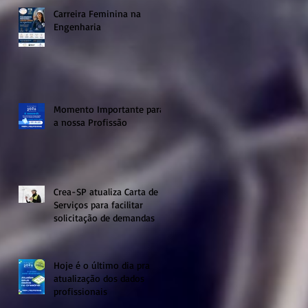
Carreira Feminina na
Engenharia
Momento Importante para
a nossa Profissão
Crea-SP atualiza Carta de
Serviços para facilitar
solicitação de demandas
Hoje é o último dia pra
atualização dos dados
profissionais