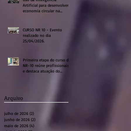
Artificial para desenvolver a
economia circular na
região de Sumaré
CURSO NR 10 - Evento
realizado no dia
25/04/2026.
Primeira etapa do curso de
NR-10 reúne profissionais
e destaca atuação do
sistema profissional em
Sumaré
Arquivo
julho de 2026
(2)
2 posts
junho de 2026
(2)
2 posts
maio de 2026
(4)
4 posts