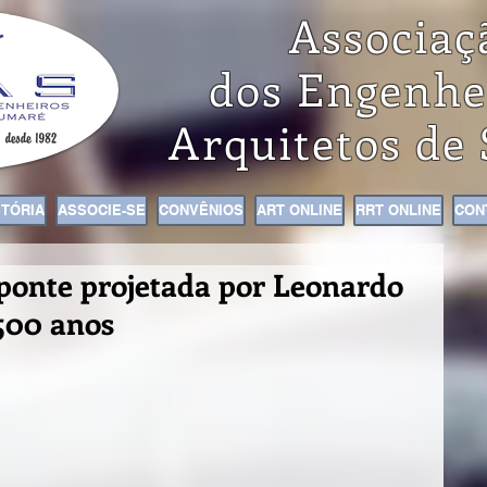
Associaç
dos Engenhe
Arquitetos de
STÓRIA
ASSOCIE-SE
CONVÊNIOS
ART ONLINE
RRT ONLINE
CON
ponte projetada por Leonardo
 500 anos