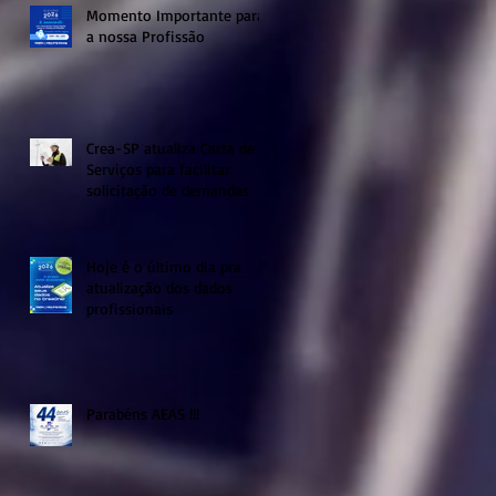
Momento Importante para
a nossa Profissão
Crea-SP atualiza Carta de
Serviços para facilitar
solicitação de demandas
Hoje é o último dia pra
atualização dos dados
profissionais
Parabéns AEAS !!!