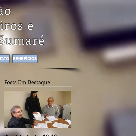
ão
iros e
Sumaré
TATO
BENEFÍCIOS
Posts Em Destaque