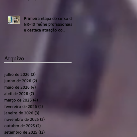
Primeira etapa do curso de
NR-10 reúne profissionais
e destaca atuação do
sistema profissional em
Sumaré
Arquivo
julho de 2026
(2)
2 posts
junho de 2026
(2)
2 posts
maio de 2026
(4)
4 posts
abril de 2026
(7)
7 posts
março de 2026
(4)
4 posts
fevereiro de 2026
(2)
2 posts
janeiro de 2026
(3)
3 posts
novembro de 2025
(2)
2 posts
outubro de 2025
(2)
2 posts
setembro de 2025
(12)
12 posts