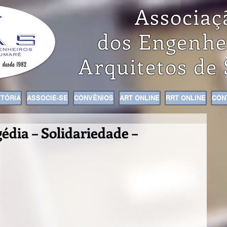
Associaç
dos Engenhe
Arquitetos de
STÓRIA
ASSOCIE-SE
CONVÊNIOS
ART ONLINE
RRT ONLINE
CON
édia – Solidariedade –