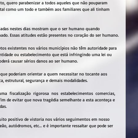
o, quero parabenizar a todos aqueles que não pouparam 
ital como um todo e também aos familiares que ali tinham 
nciadas nestes dias mostram que o ser humano quando 
mado. Essas atitudes estão presentes no coração do ser humano.
etos existentes nos vários municípios não têm autoridade para 
 entidade ou estabelecimento que está infringindo uma lei ou 
oderá causar sérios danos ao ser humano. 
 que poderiam orientar a quem necessitar no tocante aos 
ica, estrutural, segurança e demais modalidades. 
ma  fiscalização  rigorosa  nos  estabelecimentos  comercias, 
 fim de evitar que nova tragédia semelhante a esta aconteça e 
as. 
to positivo de vistoria nos vários seguimentos em nosso 
eão, autódromos, etc... e é importante ressaltar que pode ser 