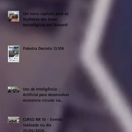
Um novo capítulo para as
mulheres das áreas
tecnológicas em Sumaré!
Palestra Decreto 13.106
Uso da Inteligência
Artificial para desenvolver a
economia circular na
região de Sumaré
CURSO NR 10 - Evento
realizado no dia
25/04/2026.