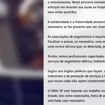
e emocionantes. Neste primeiro moment
esforços em levarem sua ajuda ao hosp
seus entes queridos.
A solidariedade e a fraternidade prese
necessário se faz presente sem ser cha
As associações de engenheiros e arquit
fiscalizar e autuar, se necessário, uma
uma norma técnica que, se detectada, p
Porém, temos profissionais capacitados
serviços de engenharia elétrica, hidrául
Sugiro aos órgãos públicos que façam  u
industriais e de prestação de serviços a
que novas vidas não sejam comprometid
O CREA-SP vem fazendo um trabalho mui
Estado, tais como exposições, festa de p
solicitado caso necessário.   