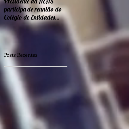
Presidente da AEAS
Encontros sobre Eficiência
participa de reunião do
energética e
Colégio de Entidades
sustentabilidade seguem
Regionais
nessa semana
Posts Recentes