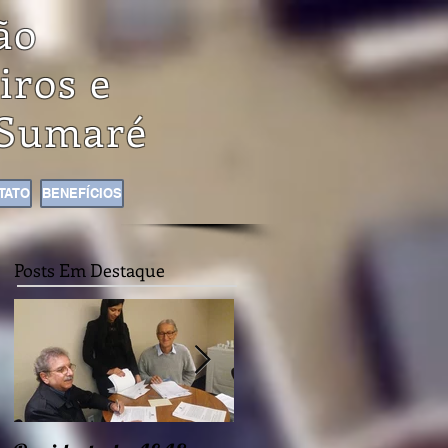
ão
iros e
Sumaré
TATO
BENEFÍCIOS
Posts Em Destaque