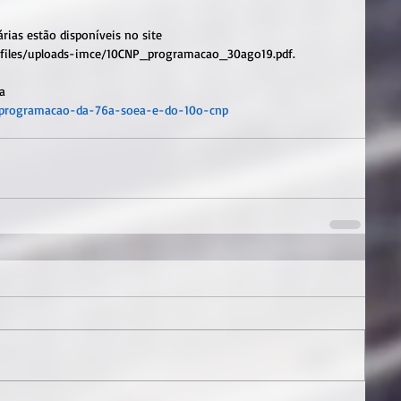
rias estão disponíveis no site 
t/files/uploads-imce/10CNP_programacao_30ago19.pdf.
a
a-programacao-da-76a-soea-e-do-10o-cnp