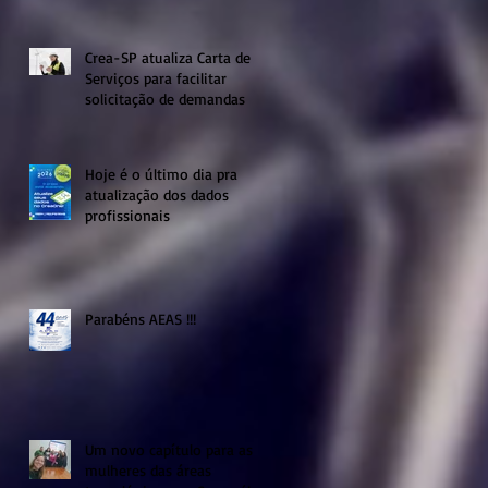
Crea-SP atualiza Carta de
Serviços para facilitar
solicitação de demandas
Hoje é o último dia pra
atualização dos dados
profissionais
Parabéns AEAS !!!
Um novo capítulo para as
mulheres das áreas