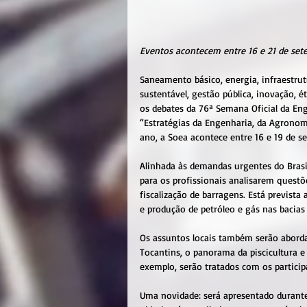
Eventos acontecem entre 16 e 21 de se
Saneamento básico, energia, infraestrutu
sustentável, gestão pública, inovação, 
os debates da 76ª Semana Oficial da En
“Estratégias da Engenharia, da Agronom
ano, a Soea acontece entre 16 e 19 de s
Alinhada às demandas urgentes do Brasi
para os profissionais analisarem quest
fiscalização de barragens. Está prevista 
e produção de petróleo e gás nas bacias t
Os assuntos locais também serão aborda
Tocantins, o panorama da piscicultura e 
exemplo, serão tratados com os particip
Uma novidade: será apresentado durant