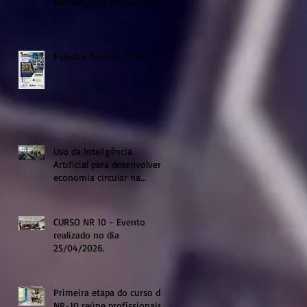
tecnológicas em Sumaré!
Palestra Decreto 13.106
Uso da Inteligência
Artificial para desenvolver a
economia circular na
região de Sumaré
CURSO NR 10 - Evento
realizado no dia
25/04/2026.
Primeira etapa do curso de
NR-10 reúne profissionais