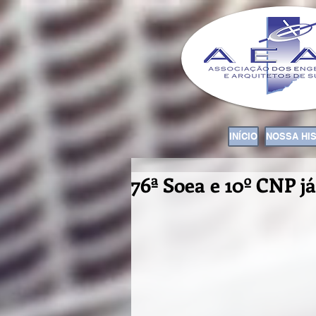
INÍCIO
NOSSA HI
76ª Soea e 10º CNP j