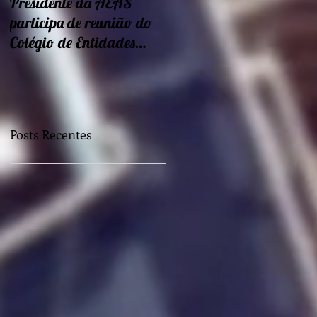
Presidente da AEAS
Encontros sobre Eficiência
participa de reunião do
energética e
Colégio de Entidades
sustentabilidade seguem
Regionais
nessa semana
Posts Recentes