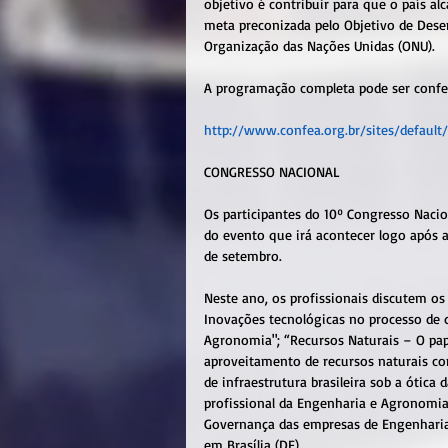
objetivo é contribuir para que o país a
meta preconizada pelo Objetivo de Dese
Organização das Nações Unidas (ONU).
A programação completa pode ser confer
http://www.confea.org.br/sites/defaul
CONGRESSO NACIONAL
Os participantes do 10º Congresso Naci
do evento que irá acontecer logo após 
de setembro.
Neste ano, os profissionais discutem os
Inovações tecnológicas no processo de 
Agronomia"; “Recursos Naturais – O pap
aproveitamento de recursos naturais com
de infraestrutura brasileira sob a ótic
profissional da Engenharia e Agronomia 
Governança das empresas de Engenharia 
em Brasília (DF).