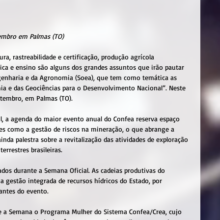
tembro em Palmas (TO)
ra, rastreabilidade e certificação, produção agrícola 
ética e ensino são alguns dos grandes assuntos que irão pautar 
genharia e da Agronomia (Soea), que tem como temática as 
ia e das Geociências para o Desenvolvimento Nacional”. Neste 
etembro, em Palmas (TO).
l, a agenda do maior evento anual do Confea reserva espaço 
ões como a gestão de riscos na mineração, o que abrange a 
ainda palestra sobre a revitalização das atividades de exploração 
errestres brasileiras.
dos durante a Semana Oficial. As cadeias produtivas do 
a gestão integrada de recursos hídricos do Estado, por 
antes do evento.
e a Semana o Programa Mulher do Sistema Confea/Crea, cujo 