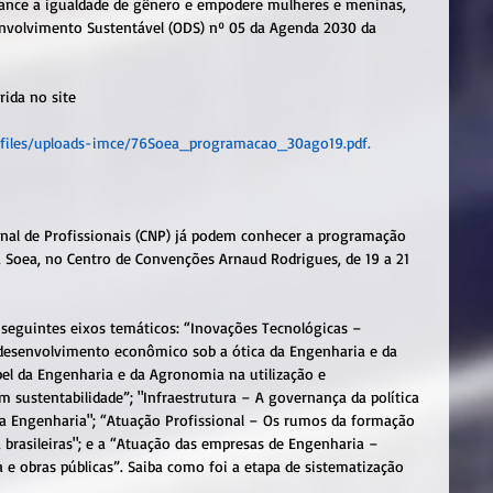
lcance a igualdade de gênero e empodere mulheres e meninas, 
nvolvimento Sustentável (ODS) nº 05 da Agenda 2030 da 
ida no site
t/files/uploads-imce/76Soea_programacao_30ago19.pdf.
onal de Profissionais (CNP) já podem conhecer a programação 
a Soea, no Centro de Convenções Arnaud Rodrigues, de 19 a 21 
 seguintes eixos temáticos: “Inovações Tecnológicas – 
desenvolvimento econômico sob a ótica da Engenharia e da 
el da Engenharia e da Agronomia na utilização e 
 sustentabilidade”; "Infraestrutura – A governança da política 
a da Engenharia"; “Atuação Profissional – Os rumos da formação 
brasileiras"; e a “Atuação das empresas de Engenharia – 
e obras públicas”. Saiba como foi a etapa de sistematização 