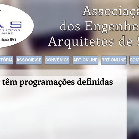
Associaç
dos Engenhe
Arquitetos de
STÓRIA
ASSOCIE-SE
CONVÊNIOS
ART ONLINE
RRT ONLINE
CON
á têm programações definidas