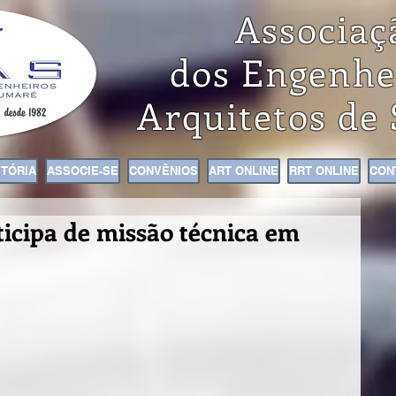
Associaç
dos Engenhe
Arquitetos de
STÓRIA
ASSOCIE-SE
CONVÊNIOS
ART ONLINE
RRT ONLINE
CON
icipa de missão técnica em