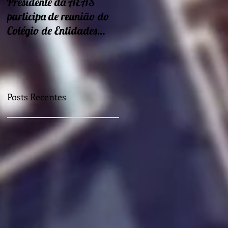
Presidente da AEAS
Encontros sobre Eficiência
participa de reunião do
energética e
Colégio de Entidades
sustentabilidade seguem
Regionais
nessa semana
Posts Recentes