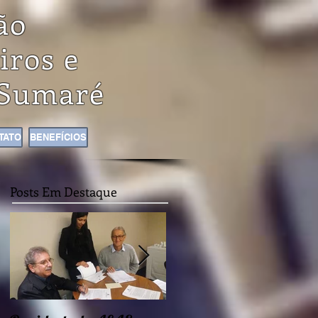
ão
iros e
Sumaré
TATO
BENEFÍCIOS
Posts Em Destaque