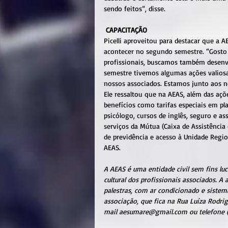
sendo feitos”, disse.
CAPACITAÇÃO
Picelli aproveitou para destacar que a 
acontecer no segundo semestre. “Gosto
profissionais, buscamos também desenv
semestre tivemos algumas ações valiosa
nossos associados. Estamos junto aos no
Ele ressaltou que na AEAS, além das açõ
benefícios como tarifas especiais em p
psicólogo, cursos de inglês, seguro e as
serviços da Mútua (Caixa de Assistência 
de previdência e acesso à Unidade Regio
AEAS.
A AEAS é uma entidade civil sem fins luc
cultural dos profissionais associados. 
palestras, com ar condicionado e sistem
associação, que fica na Rua Luíza Rodrig
mail aesumare@gmail.com ou telefone (