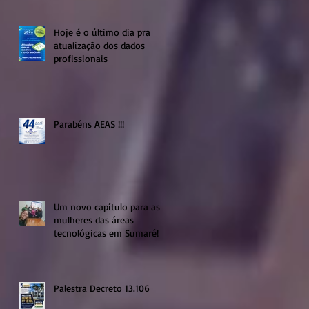
Hoje é o último dia pra
atualização dos dados
profissionais
Parabéns AEAS !!!
Um novo capítulo para as
mulheres das áreas
tecnológicas em Sumaré!
Palestra Decreto 13.106