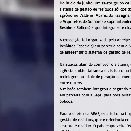
No início de junho, um seleto grupo de 
sistema de gestão de resíduos sólidos d
agrônomo Valdemir Aparecido Ravagnani
e Arquitetos de Sumaré) e superintende
Resíduos Sólidos) - que integra sete cid
A expedição foi organizada pela Abrelpe
Resíduos Especiais) em parceria com a S
de apresentar o sistema de gestão de re
Na Suécia, além de conhecer o sistema, o
agência ambiental sueca e visitou uma f
reciclagem, unidade de geração de energ
entre outros.
A missão também integrou o segundo mó
em parceria com a Sepa, para possibilit
Sólidos.
Para o diretor da AEAS, esta foi uma i
gestão de resíduos, que é referência e
assunto é resíduo. O país reaproveita 9