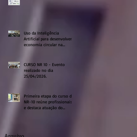
Uso da Inteligência
Artificial para desenvolver a
economia circular na
região de Sumaré
CURSO NR 10 - Evento
realizado no dia
25/04/2026.
Primeira etapa do curso de
NR-10 reúne profissionais
e destaca atuação do
sistema profissional em
Sumaré
Arquivo