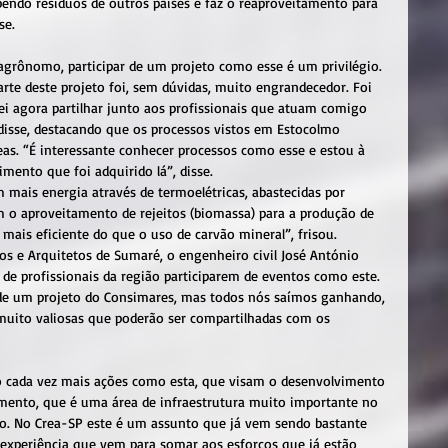
ebendo resíduos de outros países e faz o reaproveitamento para 
se.
grônomo, participar de um projeto como esse é um privilégio. 
arte deste projeto foi, sem dúvidas, muito engrandecedor. Foi 
i agora partilhar junto aos profissionais que atuam comigo 
isse, destacando que os processos vistos em Estocolmo 
eas. “É interessante conhecer processos como esse e estou à 
mento que foi adquirido lá”, disse.
ais energia através de termoelétricas, abastecidas por 
m o aproveitamento de rejeitos (biomassa) para a produção de 
mais eficiente do que o uso de carvão mineral”, frisou.  
os e Arquitetos de Sumaré, o engenheiro civil José António 
 de profissionais da região participarem de eventos como este. 
de um projeto do Consimares, mas todos nós saímos ganhando, 
muito valiosas que poderão ser compartilhadas com os  
o cada vez mais ações como esta, que visam o desenvolvimento 
amento, que é uma área de infraestrutura muito importante no 
ão. No Crea-SP este é um assunto que já vem sendo bastante 
experiência que vem para somar aos esforços que já estão 