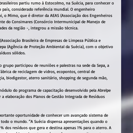
brasileiros partiu rumo à Estocolmo, na Suécia, para conhecer o 
o país, considerado referência mundial. O engenheiro 
, o Mimo, que é diretor da AEAS (Associação dos Engenheiros 
nte do Consimares (Consórcio Intermunicipal de Manejo de 
ades da região -, integrou a missão técnica.
 (Associação Brasileira de Empresas de Limpeza Pública e 
epa (Agência de Proteção Ambiental da Suécia), com o objetivo 
síduos sólidos.
 grupo participou de reuniões e palestras na sede da Sepa, a 
ábrica de reciclagem de vidros, ecopontos, central de 
ia, biodigestor, aterro sanitário, shopping de segunda mão, 
dulo do programa de capacitação desenvolvido pela Abrelpe 
ar a elaboração dos Planos de Gestão Integrada de Resíduos 
mportante oportunidade de conhecer um avançado sistema de 
m todo o mundo. “A Suécia dispensa apresentações quando o 
9% dos resíduos que gera e destina apenas 1% para o aterro. A 