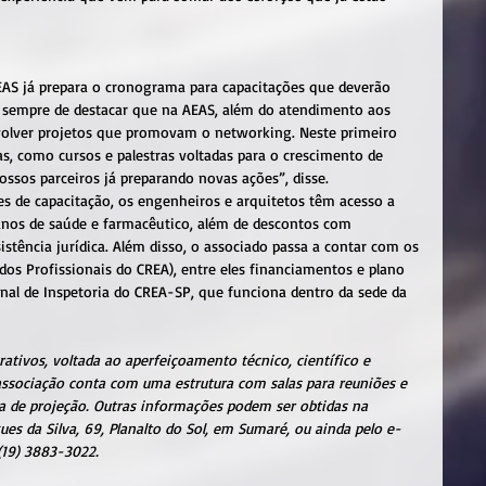
AEAS já prepara o cronograma para capacitações que deverão 
 sempre de destacar que na AEAS, além do atendimento aos 
olver projetos que promovam o networking. Neste primeiro 
s, como cursos e palestras voltadas para o crescimento de 
ssos parceiros já preparando novas ações”, disse.
es de capacitação, os engenheiros e arquitetos têm acesso a 
lanos de saúde e farmacêutico, além de descontos com 
sistência jurídica. Além disso, o associado passa a contar com os 
dos Profissionais do CREA), entre eles financiamentos e plano 
nal de Inspetoria do CREA-SP, que funciona dentro da sede da 
rativos, voltada ao aperfeiçoamento técnico, científico e 
A associação conta com uma estrutura com salas para reuniões e 
a de projeção. Outras informações podem ser obtidas na 
ues da Silva, 69, Planalto do Sol, em Sumaré, ou ainda pelo e-
19) 3883-3022.