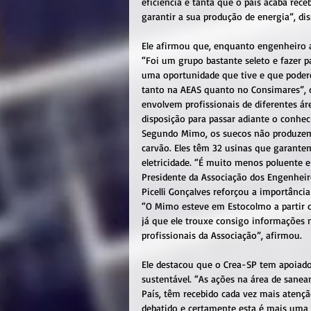
eficiência é tanta que o país acaba rec
garantir a sua produção de energia”, dis
Ele afirmou que, enquanto engenheiro a
“Foi um grupo bastante seleto e fazer p
uma oportunidade que tive e que podere
tanto na AEAS quanto no Consimares”, d
envolvem profissionais de diferentes ár
disposição para passar adiante o conheci
Segundo Mimo, os suecos não produzem m
carvão. Eles têm 32 usinas que garante
eletricidade. “É muito menos poluente e 
Presidente da Associação dos Engenheir
Picelli Gonçalves reforçou a importância
“O Mimo esteve em Estocolmo a partir 
já que ele trouxe consigo informações 
profissionais da Associação”, afirmou.
Ele destacou que o Crea-SP tem apoiad
sustentável. “As ações na área de sane
País, têm recebido cada vez mais atenç
debatido e certamente esta é mais uma 