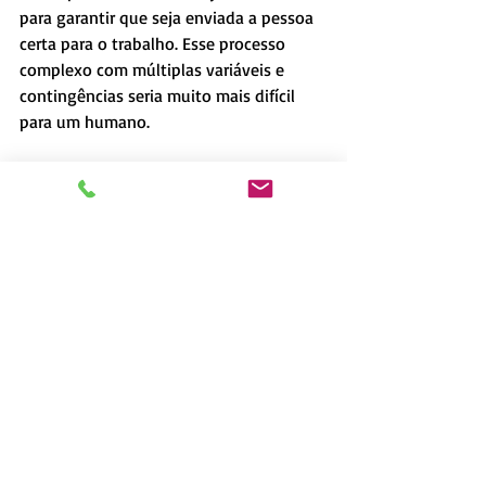
para garantir que seja enviada a pessoa 
certa para o trabalho. Esse processo 
complexo com múltiplas variáveis ​​e 
contingências seria muito mais difícil 
para um humano.
                                                     A 
tecnologia do futuro já está aqui
É fato que a inteligência artificial e o 
machine learning permitem uma escala e 
velocidade de otimização praticamente 
impossíveis com processos puramente 
manuais. Os casos de uso mais comuns 
para IA no serviço em campo incluem 
programação mais inteligente e 
otimização de rota para reduzir o tempo 
de viagem. No entanto, a vantagem real 