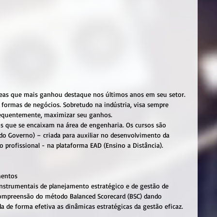
eas que mais ganhou destaque nos últimos anos em seu setor. 
s formas de negócios. Sobretudo na indústria, visa sempre 
sequentemente, maximizar seu ganhos.
os que se encaixam na área de engenharia. Os cursos são 
l do Governo) – criada para auxiliar no desenvolvimento da 
o profissional - na plataforma EAD (Ensino a Distância).
mentos
instrumentais de planejamento estratégico e de gestão de 
compreensão do método Balanced Scorecard (BSC) dando 
e forma efetiva as dinâmicas estratégicas da gestão eficaz.