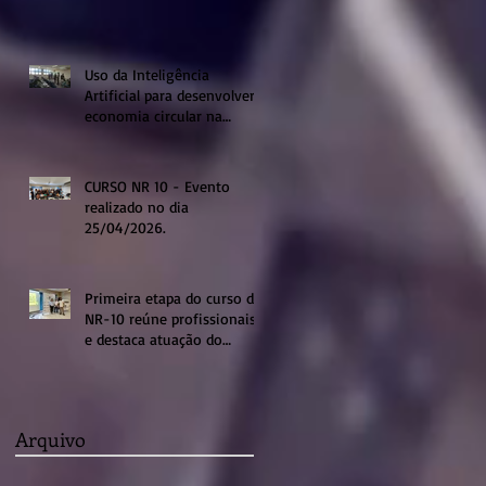
Uso da Inteligência
Artificial para desenvolver a
economia circular na
região de Sumaré
CURSO NR 10 - Evento
realizado no dia
25/04/2026.
Primeira etapa do curso de
NR-10 reúne profissionais
e destaca atuação do
sistema profissional em
Sumaré
Arquivo