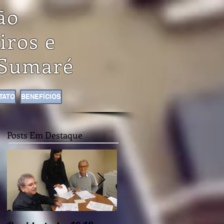
ão
iros e
Sumaré
TATO
BENEFÍCIOS
Posts Em Destaque