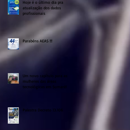
Hoje é o último dia pra
atualização dos dados
profissionais
Parabéns AEAS !!!
Um novo capítulo para as
mulheres das áreas
tecnológicas em Sumaré!
Palestra Decreto 13.106