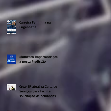
Carreira Feminina na
Engenharia
Momento Importante para
a nossa Profissão
Crea-SP atualiza Carta de
Serviços para facilitar
solicitação de demandas