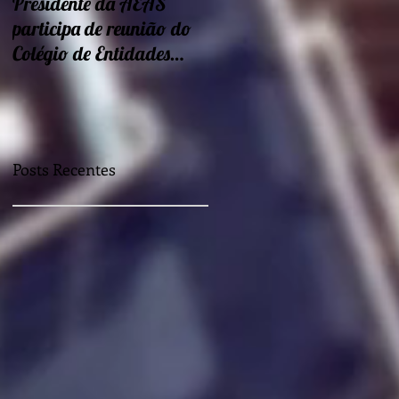
Presidente da AEAS
Encontros sobre Eficiência
participa de reunião do
energética e
Colégio de Entidades
sustentabilidade seguem
Regionais
nessa semana
Posts Recentes