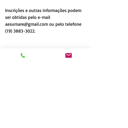
Inscrições e outras informações podem 
ser obtidas pelo e-mail 
aesumare@gmail.com ou pelo telefone 
(19) 3883-3022.
A ASSOCIAÇÃO: A AEAS (Associação de 
Engenheiros e Arquitetos de Sumaré) é 
uma entidade civil sem fins lucrativos, 
voltada ao aperfeiçoamento técnico, 
científico e cultural desses profissionais 
e está permanentemente focada no 
desenvolvimento nacional, com ênfase 
para o bem estar da população.