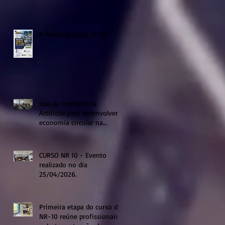
Palestra Decreto 13.106
Uso da Inteligência
Artificial para desenvolver a
economia circular na
região de Sumaré
CURSO NR 10 - Evento
realizado no dia
25/04/2026.
Primeira etapa do curso de
NR-10 reúne profissionais