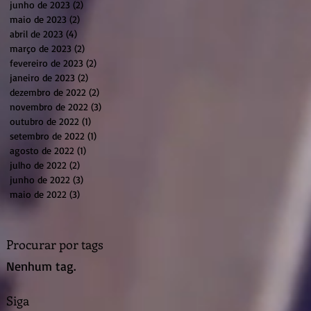
junho de 2023
(2)
2 posts
maio de 2023
(2)
2 posts
abril de 2023
(4)
4 posts
março de 2023
(2)
2 posts
fevereiro de 2023
(2)
2 posts
janeiro de 2023
(2)
2 posts
dezembro de 2022
(2)
2 posts
novembro de 2022
(3)
3 posts
outubro de 2022
(1)
1 post
setembro de 2022
(1)
1 post
agosto de 2022
(1)
1 post
julho de 2022
(2)
2 posts
junho de 2022
(3)
3 posts
maio de 2022
(3)
3 posts
Procurar por tags
Nenhum tag.
Siga