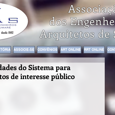
Associaç
dos Engenhe
Arquitetos de
STÓRIA
ASSOCIE-SE
CONVÊNIOS
ART ONLINE
RRT ONLINE
CON
dades do Sistema para
os de interesse público