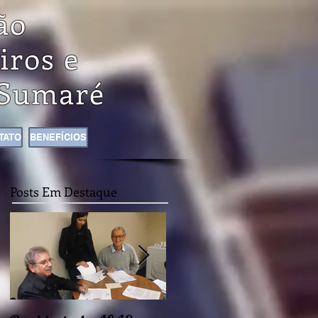
ão
iros e
Sumaré
TATO
BENEFÍCIOS
Posts Em Destaque