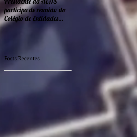
Presidente da AEAS
Encontros sobre Eficiência
participa de reunião do
energética e
Colégio de Entidades
sustentabilidade seguem
Regionais
nessa semana
Posts Recentes