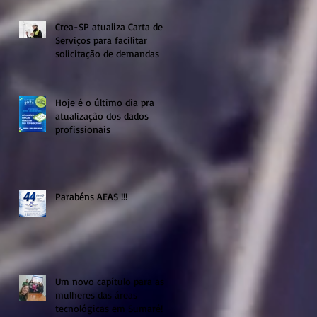
Crea-SP atualiza Carta de
Serviços para facilitar
solicitação de demandas
Hoje é o último dia pra
atualização dos dados
profissionais
Parabéns AEAS !!!
Um novo capítulo para as
mulheres das áreas
tecnológicas em Sumaré!