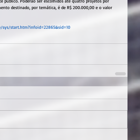
 público. Poderão ser escolhidos até quatro projetos por 
ento destinado, por temática, é de R$ 200.000,00 e o valor 
xe/sys/start.htm?infoid=22865&sid=10