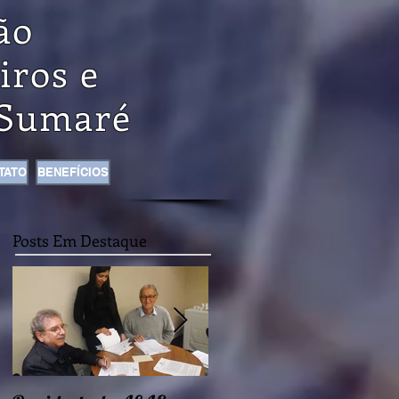
ão
iros e
Sumaré
TATO
BENEFÍCIOS
Posts Em Destaque