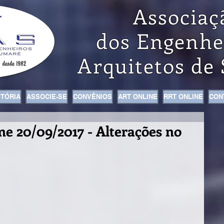
Associaç
dos Engenhe
Arquitetos de
STÓRIA
ASSOCIE-SE
CONVÊNIOS
ART ONLINE
RRT ONLINE
CON
rme 20/09/2017 - Alterações no