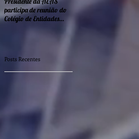
Presidente da AEAS
Encontros sobre Eficiência
participa de reunião do
energética e
Colégio de Entidades
sustentabilidade seguem
Regionais
nessa semana
Posts Recentes