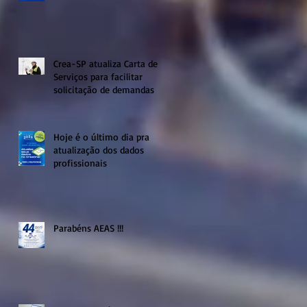
Crea-SP atualiza Carta de
Serviços para facilitar
solicitação de demandas
Hoje é o último dia pra
atualização dos dados
profissionais
Parabéns AEAS !!!