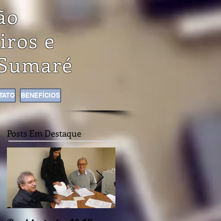
ão
iros e
Sumaré
TATO
BENEFÍCIOS
Posts Em Destaque