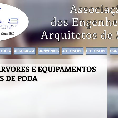
Associaç
dos Engenhe
Arquitetos de
STÓRIA
ASSOCIE-SE
CONVÊNIOS
ART ONLINE
RRT ONLINE
CON
ÁRVORES E EQUIPAMENTOS
S DE PODA