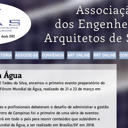
Associaç
dos Engenhe
Arquitetos de
STÓRIA
ASSOCIE-SE
CONVÊNIOS
ART ONLINE
RRT ONLINE
CON
a Água
 Tadeu da Silva, encerrou o primeiro evento preparatório do 
Fórum Mundial da Água, realizado de 21 a 23 de março em 
res e profissionais debateram o desafio de administrar a gestão 
tro de Campinas foi o primeiro de uma série de eventos 
ará em todo o país para reunir conteúdos que subsidiem a 
ndial da Água, a ser realizado em Brasília/DF em 2018.