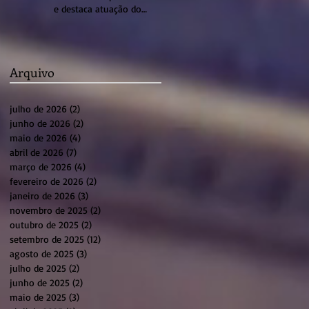
e destaca atuação do
sistema profissional em
Sumaré
Arquivo
julho de 2026
(2)
2 posts
junho de 2026
(2)
2 posts
maio de 2026
(4)
4 posts
abril de 2026
(7)
7 posts
março de 2026
(4)
4 posts
fevereiro de 2026
(2)
2 posts
janeiro de 2026
(3)
3 posts
novembro de 2025
(2)
2 posts
outubro de 2025
(2)
2 posts
setembro de 2025
(12)
12 posts
agosto de 2025
(3)
3 posts
julho de 2025
(2)
2 posts
junho de 2025
(2)
2 posts
maio de 2025
(3)
3 posts