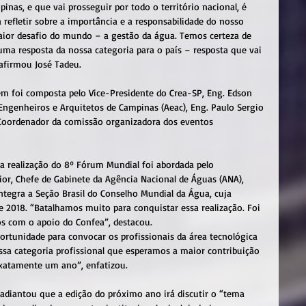
as, e que vai prosseguir por todo o território nacional, é 
 refletir sobre a importância e a responsabilidade do nosso 
maior desafio do mundo – a gestão da água. Temos certeza de 
uma resposta da nossa categoria para o país – resposta que vai 
firmou José Tadeu.  
m foi composta pelo Vice-Presidente do Crea-SP, Eng. Edson 
Engenheiros e Arquitetos de Campinas (Aeac), Eng. Paulo Sergio 
 Coordenador da comissão organizadora dos eventos 
a realização do 8º Fórum Mundial foi abordada pelo 
ior, Chefe de Gabinete da Agência Nacional de Águas (ANA), 
ntegra a Seção Brasil do Conselho Mundial da Água, cuja 
e 2018. “Batalhamos muito para conquistar essa realização. Foi 
s com o apoio do Confea”, destacou.
rtunidade para convocar os profissionais da área tecnológica 
ssa categoria profissional que esperamos a maior contribuição 
exatamente um ano”, enfatizou.
adiantou que a edição do próximo ano irá discutir o “tema 