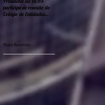
Presidente da AEAS
Encontros sobre Eficiência
participa de reunião do
energética e
Colégio de Entidades
sustentabilidade seguem
Regionais
nessa semana
Posts Recentes