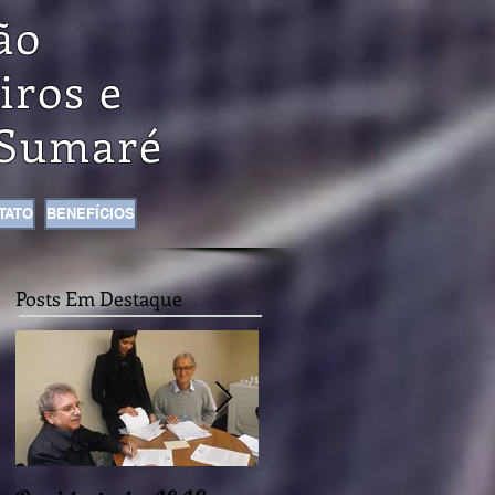
ão
iros e
Sumaré
TATO
BENEFÍCIOS
Posts Em Destaque