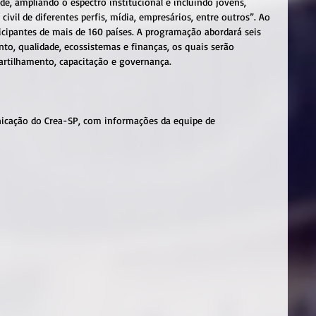
de, ampliando o espectro institucional e incluindo jovens, 
civil de diferentes perfis, mídia, empresários, entre outros”. Ao 
icipantes de mais de 160 países. A programação abordará seis 
nto, qualidade, ecossistemas e finanças, os quais serão 
artilhamento, capacitação e governança.
cação do Crea-SP, com informações da equipe de 