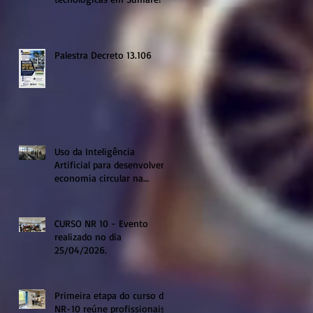
Palestra Decreto 13.106
Uso da Inteligência
Artificial para desenvolver a
economia circular na
região de Sumaré
CURSO NR 10 - Evento
realizado no dia
25/04/2026.
Primeira etapa do curso de
NR-10 reúne profissionais