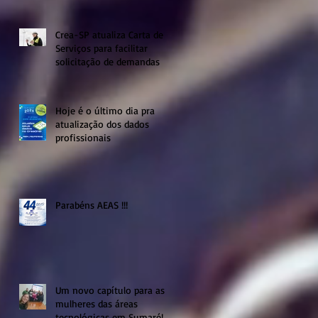
Crea-SP atualiza Carta de
Serviços para facilitar
solicitação de demandas
Hoje é o último dia pra
atualização dos dados
profissionais
Parabéns AEAS !!!
Um novo capítulo para as
mulheres das áreas
tecnológicas em Sumaré!