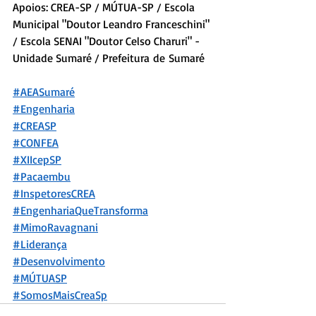
Apoios: CREA-SP / MÚTUA-SP / Escola 
Municipal "Doutor Leandro Franceschini" 
/ Escola SENAI "Doutor Celso Charuri" - 
Unidade Sumaré / Prefeitura de Sumaré
#AEASumaré
#Engenharia
#CREASP
#CONFEA
#XIIcepSP
#Pacaembu
#InspetoresCREA
#EngenhariaQueTransforma
#MimoRavagnani
#Liderança
#Desenvolvimento
#MÚTU
ASP
#SomosMaisCreaSp