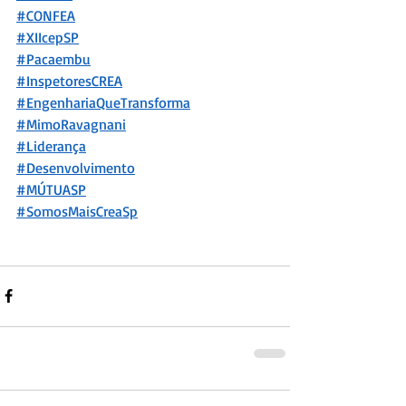
#CONFEA
#XIIcepSP
#Pacaembu
#InspetoresCREA
#EngenhariaQueTransforma
#MimoRavagnani
#Liderança
#Desenvolvimento
#MÚTU
ASP
#SomosMaisCreaSp