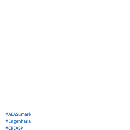
#AEASumaré
#Engenharia
#CREASP