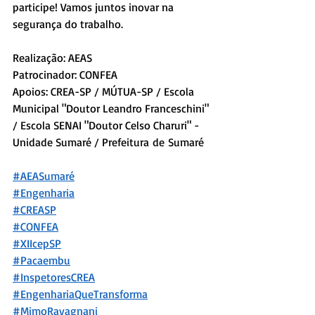
participe! Vamos juntos inovar na 
segurança do trabalho.
Realização: AEAS
Patrocinador: CONFEA
Apoios: CREA-SP / MÚTUA-SP / Escola 
Municipal "Doutor Leandro Franceschini" 
/ Escola SENAI "Doutor Celso Charuri" - 
Unidade Sumaré / Prefeitura de Sumaré
#AEASumaré
#Engenharia
#CREASP
#CONFEA
#XIIcepSP
#Pacaembu
#InspetoresCREA
#EngenhariaQueTransforma
#MimoRavagnani