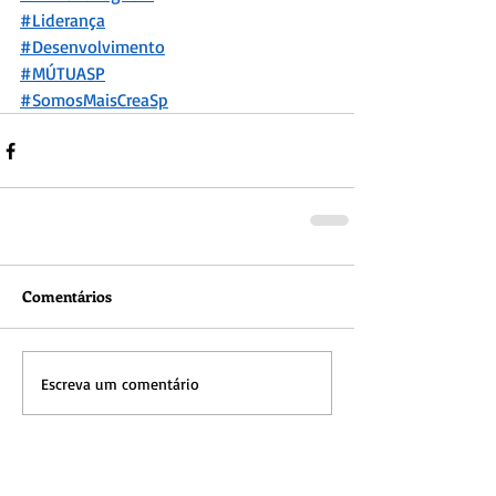
#Liderança
#Desenvolvimento
#MÚTU
ASP
#SomosMaisCreaSp
Comentários
Escreva um comentário